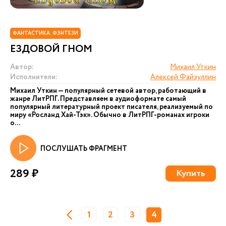
ФАНТАСТИКА. ФЭНТЕЗИ
ЕЗДОВОЙ ГНОМ
Автор:
Михаил Уткин
Исполнители:
Алексей Файзуллин
Михаил Уткин — популярный сетевой автор, работающий в
жанре ЛитРПГ. Представляем в аудиоформате самый
популярный литературный проект писателя, реализуемый по
миру «Росланд Хай-Тэк». Обычно в ЛитРПГ-романах игроки
о...
ПОСЛУШАТЬ ФРАГМЕНТ
289 ₽
Купить
1
2
3
4