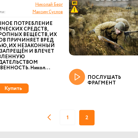
Николай Берг
ли:
Максим Суслов
ННОЕ ПОТРЕБЛЕНИЕ
ЧЕСКИХ СРЕДСТВ,
РОПНЫХ ВЕЩЕСТВ, ИХ
ОВ ПРИЧИНЯЕТ ВРЕД
ЬЮ, ИХ НЕЗАКОННЫЙ
ЗАПРЕЩЁН И ВЛЕЧЕТ
ВЛЕННУЮ
ДАТЕЛЬСТВОМ
ВЕННОСТЬ. Никол...
ПОСЛУШАТЬ
ФРАГМЕНТ
Купить
1
2