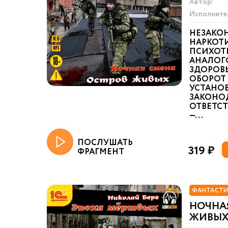
Автор:
Исполните
НЕЗАКО
НАРКОТИ
ПСИХОТ
АНАЛОГ
ЗДОРОВ
ОБОРОТ 
УСТАНО
ЗАКОНО
ОТВЕТСТ
—...
ПОСЛУШАТЬ
319 ₽
ФРАГМЕНТ
ФАНТАСТИ
НОЧНАЯ
ЖИВЫ