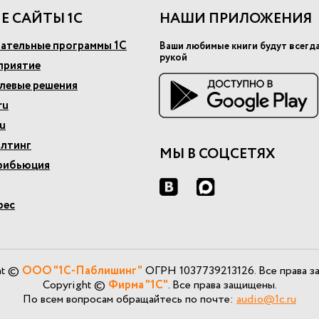
Е САЙТЫ 1С
НАШИ ПРИЛОЖЕНИЯ
ательные программы 1С
Ваши любимые книги будут всегд
рукой
приятие
слевые решения
ru
u
алтинг
МЫ В СОЦСЕТЯХ
рибьюция
рес
ht ©
ООО "1С-Паблишинг"
ОГРН 1037739213126. Все права з
Copyright ©
Фирма "1С"
. Все права защищены.
По всем вопросам обращайтесь по почте:
audio@1c.ru