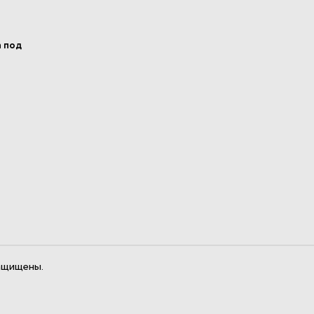
а под
ащищены.