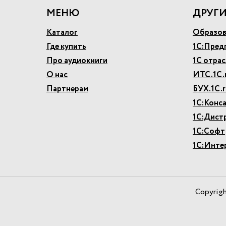
МЕНЮ
ДРУГИ
Каталог
Образов
Где купить
1С:Пред
Про аудиокниги
1С отра
О нас
ИТС.1С.
Партнерам
БУХ.1С.r
1С:Конс
1С:Дист
1С:Софт
1С:Инте
Copyrig