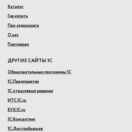
Каталог
Где купить
Про аудиокниги
О нас
Партнерам
ДРУГИЕ САЙТЫ 1С
Образовательные программы 1С
1С:Предприятие
1С отраслевые решения
ИТС.1С.ru
БУХ.1С.ru
1С:Консалтинг
1С:Дистрибьюция