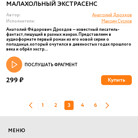
МАЛАХОЛЬНЫЙ ЭКСТРАСЕНС
Автор:
Анатолий Дроздов
Исполнители:
Максим Суслов
Анатолий Фёдорович Дроздов — известный писатель-
фантаст, пишущий в разных жанрах. Представляем в
аудиоформате первый роман из его новой серии о
попаданце, который очутился в девяностых годах прошлого
века и обрёл экстр...
ПОСЛУШАТЬ ФРАГМЕНТ
299 ₽
Купить
1
2
3
4
6
МЕНЮ