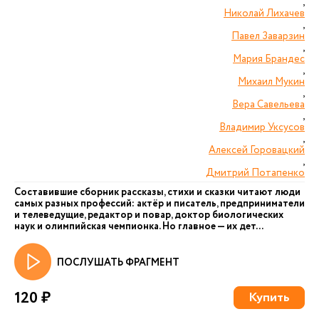
,
Николай Лихачев
,
Павел Заварзин
,
Мария Брандес
,
Михаил Мукин
,
Вера Савельева
,
Владимир Уксусов
,
Алексей Горовацкий
,
Дмитрий Потапенко
Составившие сборник рассказы, стихи и сказки читают люди
самых разных профессий: актёр и писатель, предприниматели
и телеведущие, редактор и повар, доктор биологических
наук и олимпийская чемпионка. Но главное — их дет...
ПОСЛУШАТЬ ФРАГМЕНТ
120 ₽
Купить