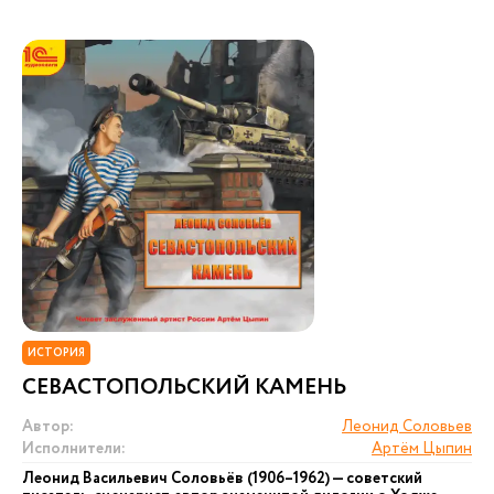
ИСТОРИЯ
СЕВАСТОПОЛЬСКИЙ КАМЕНЬ
Автор:
Леонид Соловьев
Исполнители:
Артём Цыпин
Леонид Васильевич Соловьёв (1906–1962) — советский