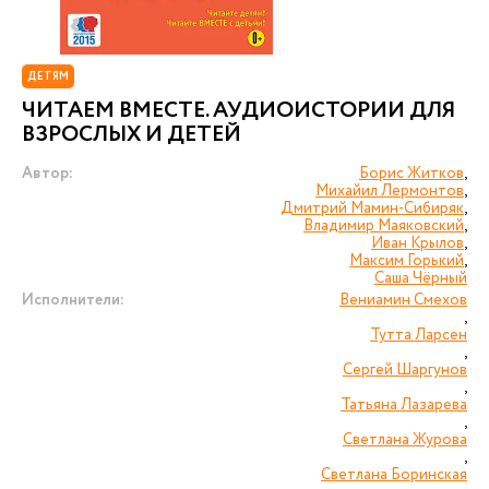
ДЕТЯМ
ЧИТАЕМ ВМЕСТЕ. АУДИОИСТОРИИ ДЛЯ
ВЗРОСЛЫХ И ДЕТЕЙ
Автор:
Борис Житков
,
Михайил Лермонтов
,
Дмитрий Мамин-Сибиряк
,
Владимир Маяковский
,
Иван Крылов
,
Максим Горький
,
Саша Чёрный
Исполнители:
Вениамин Смехов
,
Тутта Ларсен
,
Сергей Шаргунов
,
Татьяна Лазарева
,
Светлана Журова
,
Светлана Боринская