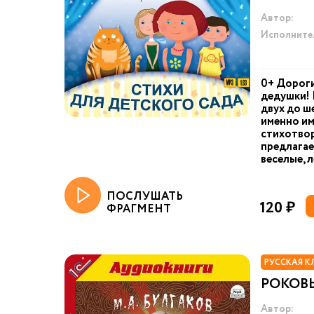
Автор:
Исполните
0+ Дороги
дедушки! 
двух до ш
именно им
стихотвор
предлагае
веселые, 
ПОСЛУШАТЬ
120 ₽
ФРАГМЕНТ
РУССКАЯ К
РОКОВ
Автор: