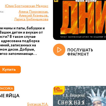
Юлия Бортновская-Медокс
ли:
Алина Покровская
,
Алексей Кузнецов
,
Лариса Гребенщикова
е мамы и папы, бабушки и
Вашим детям и внукам от
ести? В таком случае
 адресована подборка
ений, записанных на
мом диске. Добрые,
ПОСЛУШАТЬ
легко запоминающи...
ФРАГМЕНТ
Купить
ЛАССИКА
ЫЕ ЯЙЦА
Булгаков М.А.