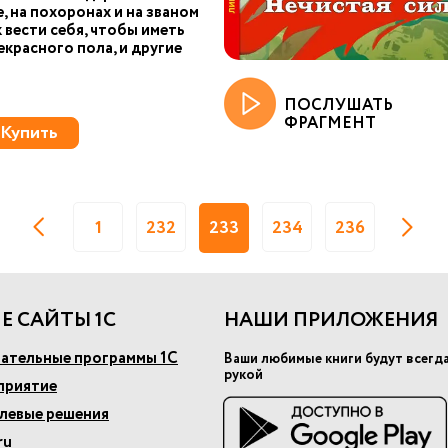
е, на похоронах и на званом
к вести себя, чтобы иметь
екрасного пола, и другие
ПОСЛУШАТЬ
ФРАГМЕНТ
Купить
1
232
233
234
236
Е САЙТЫ 1С
НАШИ ПРИЛОЖЕНИЯ
ательные программы 1С
Ваши любимые книги будут всегд
рукой
приятие
слевые решения
ru