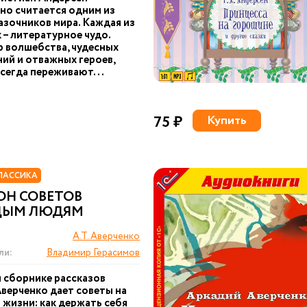
о считается одним из
азочников мира. Каждая из
к – литературное чудо.
 волшебства, чудесных
ий и отважных героев,
сегда переживают...
75 ₽
Купить
ЛАССИКА
ОН СОВЕТОВ
ДЫМ ЛЮДЯМ
А.Т. Аверченко
ли:
Владимир Герасимов
м сборнике рассказов
верченко дает советы на
и жизни: как держать себя