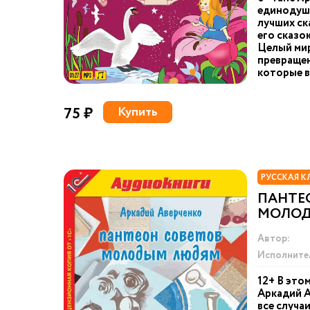
единодушн
лучших ск
его сказо
Целый мир
превращен
которые в
75 ₽
Купить
РУССКАЯ К
ПАНТЕ
МОЛО
Автор:
Исполните
12+ В это
Аркадий А
все случа