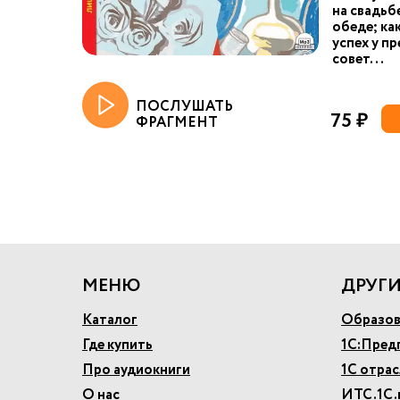
на свадьб
обеде; ка
успех у пр
совет...
ПОСЛУШАТЬ
75 ₽
ФРАГМЕНТ
МЕНЮ
ДРУГИ
Каталог
Образов
Где купить
1С:Пред
Про аудиокниги
1С отра
О нас
ИТС.1С.