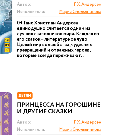
Автор:
Г. Х. Андерсен
Исполнители:
Мария Смольянинова
0+ Ганс Христиан Андерсен
единодушно считается одним из
лучших сказочников мира. Каждая из
его сказок – литературное чудо.
Целый мир волшебства, чудесных
превращений и отважных героев,
которые всегда переживают...
ДЕТЯМ
ПРИНЦЕССА НА ГОРОШИНЕ
И ДРУГИЕ СКАЗКИ
Автор:
Г. Х. Андерсен
Исполнители:
Мария Смольянинова