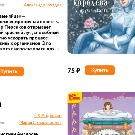
ли:
Александр Груздев
вые яйца» —
еская, ироничная повесть.
р Персиков открывает
й красный луч, способный
но ускорять процесс
живых организмов. Это
хотят использовать для...
75 ₽
Купить
Купить
И
Г. Х. Андерсен
ли:
Мария Смольянинова
ристиан Андерсен