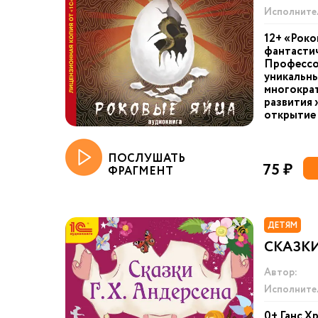
Исполните
12+ «Роко
фантастич
Профессо
уникальны
многократ
развития 
открытие 
ПОСЛУШАТЬ
75 ₽
ФРАГМЕНТ
ДЕТЯМ
СКАЗК
Автор:
Исполните
0+ Ганс Х