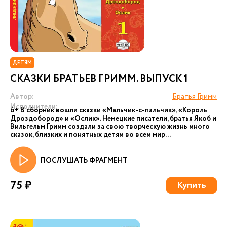
ДЕТЯМ
СКАЗКИ БРАТЬЕВ ГРИММ. ВЫПУСК 1
Автор:
Братья Гримм
Исполнители:
6+ В сборник вошли сказки «Мальчик-с-пальчик», «Король
Дроздобород» и «Ослик». Немецкие писатели, братья Якоб и
Вильгельм Гримм создали за свою творческую жизнь много
сказок, близких и понятных детям во всем мир...
ПОСЛУШАТЬ ФРАГМЕНТ
75 ₽
Купить