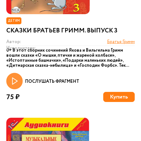
ДЕТЯМ
СКАЗКИ БРАТЬЕВ ГРИММ. ВЫПУСК 3
Автор:
Братья Гримм
Исполнители:
0+ В этот сборник сочинений Якова и Вильгельма Гримм
вошли сказки «О мышке, птичке и жареной колбасе»,
«Истоптанные башмачки», «Подарки маленьких людей»,
«Дитмарская сказка-небылица» и «Господин Форбс». Тек...
ПОСЛУШАТЬ ФРАГМЕНТ
75 ₽
Купить