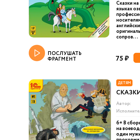
Сказки на
языках оз
професси
носителям
английски
оригинал
сопров...
ПОСЛУШАТЬ
75 ₽
ФРАГМЕНТ
ДЕТЯМ
СКАЗК
Автор:
Исполните
6+ В сбор
на воевод
один мужи
прокормил