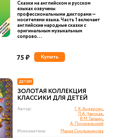
Сказки на английском и русском
языках озвучены
профессиональными дикторами —
носителями языка. Часть 1 включает
английские народные сказки с
оригинальным музыкальным
сопрово...
75 ₽
Купить
ДЕТЯМ
ЗОЛОТАЯ КОЛЛЕКЦИЯ
КЛАССИКИ ДЛЯ ДЕТЕЙ
Автор:
Г. Х. Андерсен
,
Л.А. Чарская
,
В.М. Гаршин
,
А. Погорельский
Исполнители:
Мария Смольянинова