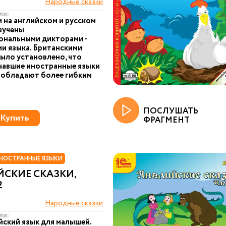
Народные сказки
ли:
и на английском и русском
вучены
ональными дикторами -
и языка. Британскими
ыло установлено, что
чавшие иностранные языки
, обладают более гибким
ПОСЛУШАТЬ
Купить
ФРАГМЕНТ
НОСТРАННЫЕ ЯЗЫКИ
СКИЕ СКАЗКИ,
2
Народные сказки
ли:
йский язык для малышей.