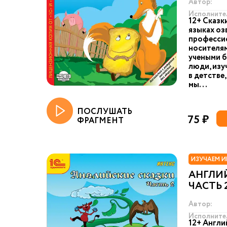
Автор:
Исполните
12+ Сказк
языках оз
професси
носителям
учеными б
люди, изу
в детстве
мы...
ПОСЛУШАТЬ
75 ₽
ФРАГМЕНТ
ИЗУЧАЕМ И
АНГЛИЙ
ЧАСТЬ 
Автор:
Исполните
12+ Англи