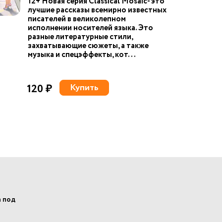
12+ Новая серия Сlassical Mosaic- это
лучшие рассказы всемирно известных
писателей в великолепном
исполнении носителей языка. Это
разные литературные стили,
захватывающие сюжеты, а также
музыка и спецэффекты, кот...
120 ₽
Купить
а под