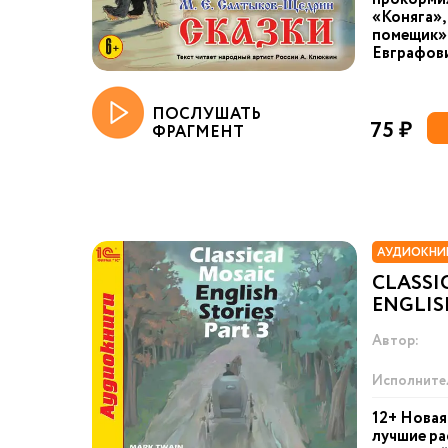
«Коняга»,
помещик»,
Евграфов
ПОСЛУШАТЬ
75 ₽
ФРАГМЕНТ
АУДИОКНИГ
CLASSI
ENGLISH
Автор:
Исполните
12+ Новая 
лучшие ра