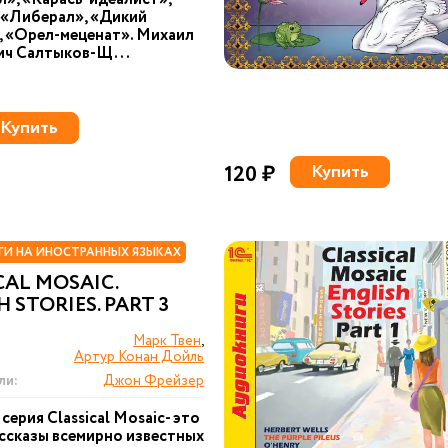
 «Либерал», «Дикий
 «Орел-меценат». Михаил
ич Салтыков-Щ...
Купить
120 ₽
Купить
И НА ИНОСТРАННЫХ ЯЗЫКАХ
CAL MOSAIC.
 STORIES. PART 3
Марк Твен
,
Артур Конан Дойль
ли:
Джон Фрейзер
серия Сlassical Mosaic- это
ссказы всемирно известных