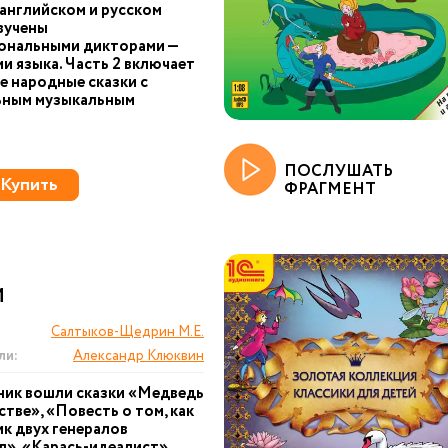
 английском и русском
вучены
ональными дикторами —
и языка. Часть 2 включает
е народные сказки с
ьным музыкальным
ПОСЛУШАТЬ
Купить
ФРАГМЕНТ
И
Салтыков-Щедрин М.Е.
ли:
Александр Клюквин
ник вошли сказки «Медведь
стве», «Повесть о том, как
к двух генералов
», «Карась-идеалист»,