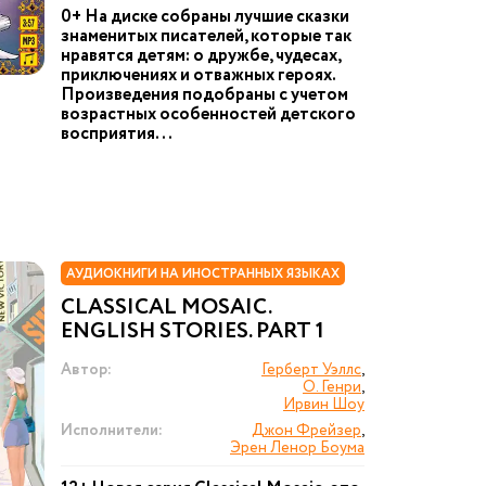
0+ На диске собраны лучшие сказки
знаменитых писателей, которые так
нравятся детям: о дружбе, чудесах,
приключениях и отважных героях.
Произведения подобраны с учетом
возрастных особенностей детского
восприятия...
АУДИОКНИГИ НА ИНОСТРАННЫХ ЯЗЫКАХ
CLASSICAL MOSAIC.
ENGLISH STORIES. PART 1
Автор:
Герберт Уэллс
,
О. Генри
,
Ирвин Шоу
Исполнители:
Джон Фрейзер
,
Эрен Ленор Боума