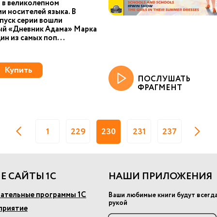
 в великолепном
и носителей языка. В
пуск серии вошли
ый «Дневник Адама» Марка
ин из самых поп...
Купить
ПОСЛУШАТЬ
ФРАГМЕНТ
1
229
230
231
237
Е САЙТЫ 1С
НАШИ ПРИЛОЖЕНИЯ
ательные программы 1С
Ваши любимые книги будут всегд
рукой
приятие