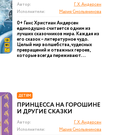
Автор:
Г. Х. Андерсен
Исполнители:
Мария Смольянинова
0+ Ганс Христиан Андерсен
единодушно считается одним из
лучших сказочников мира. Каждая из
его сказок – литературное чудо.
Целый мир волшебства, чудесных
превращений и отважных героев,
которые всегда переживают...
ДЕТЯМ
ПРИНЦЕССА НА ГОРОШИНЕ
И ДРУГИЕ СКАЗКИ
Автор:
Г. Х. Андерсен
Исполнители:
Мария Смольянинова