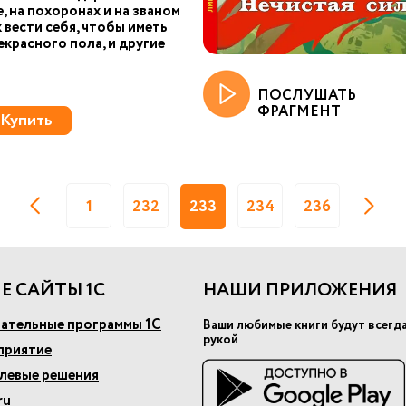
е, на похоронах и на званом
к вести себя, чтобы иметь
екрасного пола, и другие
ПОСЛУШАТЬ
ФРАГМЕНТ
Купить
1
232
233
234
236
Е САЙТЫ 1С
НАШИ ПРИЛОЖЕНИЯ
ательные программы 1С
Ваши любимые книги будут всегд
рукой
приятие
слевые решения
ru