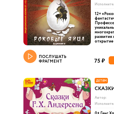
Исполните
12+ «Роко
фантастич
Профессо
уникальны
многократ
развития 
открытие 
ПОСЛУШАТЬ
75 ₽
ФРАГМЕНТ
ДЕТЯМ
СКАЗК
Автор:
Исполните
0+ Ганс Х