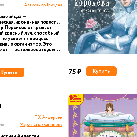
ли:
Александр Груздев
вые яйца» —
еская, ироничная повесть.
р Персиков открывает
й красный луч, способный
но ускорять процесс
живых организмов. Это
хотят использовать для...
75 ₽
Купить
Купить
И
Г. Х. Андерсен
ли:
Мария Смольянинова
ристиан Андерсен