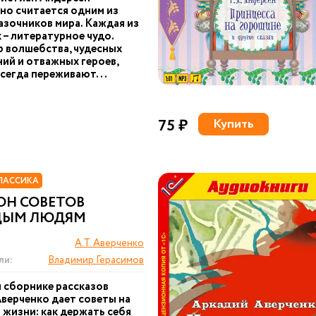
о считается одним из
азочников мира. Каждая из
к – литературное чудо.
 волшебства, чудесных
ий и отважных героев,
сегда переживают...
75 ₽
Купить
ЛАССИКА
ОН СОВЕТОВ
ДЫМ ЛЮДЯМ
А.Т. Аверченко
ли:
Владимир Герасимов
м сборнике рассказов
верченко дает советы на
и жизни: как держать себя