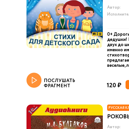
Автор:
Исполните
0+ Дороги
дедушки! 
двух до ш
именно им
стихотвор
предлагае
веселые, 
ПОСЛУШАТЬ
120 ₽
ФРАГМЕНТ
РУССКАЯ К
РОКОВ
Автор: