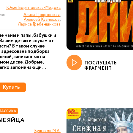
Юлия Бортновская-Медокс
ли:
Алина Покровская
,
Алексей Кузнецов
,
Лариса Гребенщикова
е мамы и папы, бабушки и
Вашим детям и внукам от
ести? В таком случае
 адресована подборка
ений, записанных на
мом диске. Добрые,
ПОСЛУШАТЬ
легко запоминающи...
ФРАГМЕНТ
Купить
ЛАССИКА
ЫЕ ЯЙЦА
Булгаков М.А.