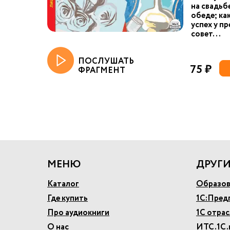
на свадьб
обеде; ка
успех у пр
совет...
ПОСЛУШАТЬ
75 ₽
ФРАГМЕНТ
МЕНЮ
ДРУГИ
Каталог
Образов
Где купить
1С:Пред
Про аудиокниги
1С отра
О нас
ИТС.1С.