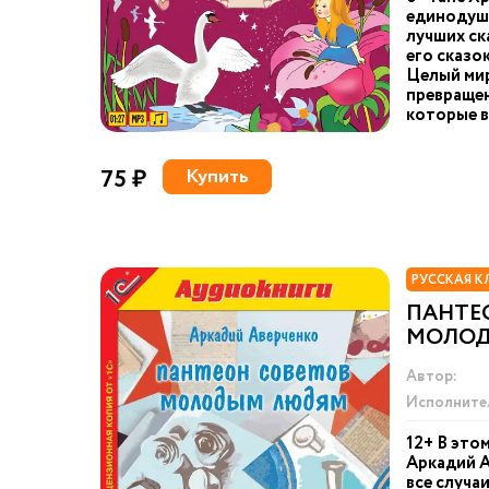
единодушн
лучших ск
его сказо
Целый мир
превращен
которые в
75 ₽
Купить
РУССКАЯ К
ПАНТЕ
МОЛО
Автор:
Исполните
12+ В это
Аркадий А
все случа