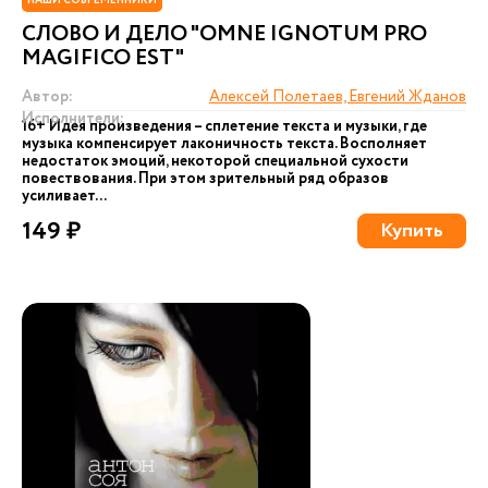
НАШИ СОВРЕМЕННИКИ
СЛОВО И ДЕЛО "OMNE IGNOTUM PRO
MAGIFICO EST"
Автор:
Алексей Полетаев, Евгений Жданов
Исполнители:
16+ Идея произведения – сплетение текста и музыки, где
музыка компенсирует лаконичность текста. Восполняет
недостаток эмоций, некоторой специальной сухости
повествования. При этом зрительный ряд образов
усиливает...
149 ₽
Купить