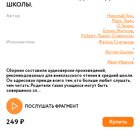
ШКОЛЫ.
Автор:
Николай Кун
,
Марк Твен
,
О.Генри
,
Борис Житков
,
Роберт Льюис Стивенсон
Исполнители:
Федор Степанов
,
Артём Цыпин
,
Иван Иванов
Сборник составили аудиоверсии произведений,
рекомендованных для внеклассного чтения в средней школе.
Он адресован прежде всего тем, кто больше любит слушать,
чем читать. Родители таких учащихся могут быть
совершенно сп...
ПОСЛУШАТЬ ФРАГМЕНТ
249 ₽
Купить