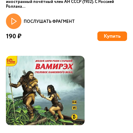
иностранный почётный член АН СССР (1932). С Россией
Роллана...
ПОСЛУШАТЬ ФРАГМЕНТ
190 ₽
Купить