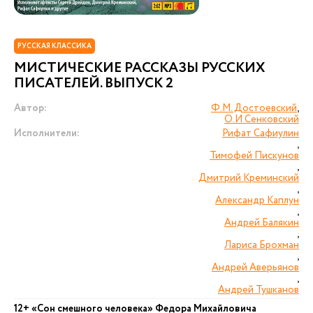
РУССКАЯ КЛАССИКА
МИСТИЧЕСКИЕ РАССКАЗЫ РУССКИХ
ПИСАТЕЛЕЙ. ВЫПУСК 2
Автор:
Ф.М. Достоевский
,
О.И Сенковский
Исполнители:
Рифат Сафиулин
,
Тимофей Пискунов
,
Дмитрий Креминский
,
Александр Каплун
,
Андрей Балякин
,
Лариса Брохман
,
Андрей Аверьянов
,
Андрей Тушканов
12+ «Сон смешного человека» Федора Михайловича