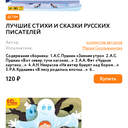
ДЕТЯМ
ЛУЧШИЕ СТИХИ И СКАЗКИ РУССКИХ
ПИСАТЕЛЕЙ
Автор:
коллектив авторов
Исполнители:
Мария Смольянинова
Содержание сборника: 1. А.С. Пушкин «Зимнее утро» 2. А.С.
Пушкин «Вот север, тучи нагоняя…» 3. А.А. Фет «Чудная
картина…» 4. А.Н. Некрасов «Не ветер бушует над бором…»
5. Р.А. Кудашева «В лесу родилась елочка…» 6...
120 ₽
Купить