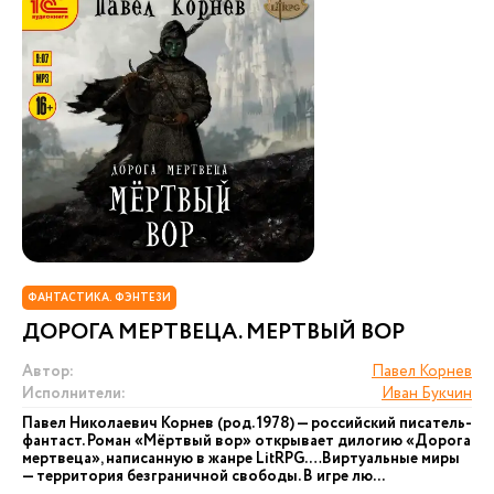
ФАНТАСТИКА. ФЭНТЕЗИ
ДОРОГА МЕРТВЕЦА. МЕРТВЫЙ ВОР
Автор:
Павел Корнев
Исполнители:
Иван Букчин
Павел Николаевич Корнев (род. 1978) — российский писатель-
фантаст. Роман «Мёртвый вор» открывает дилогию «Дорога
мертвеца», написанную в жанре LitRPG. …Виртуальные миры
— территория безграничной свободы. В игре лю...