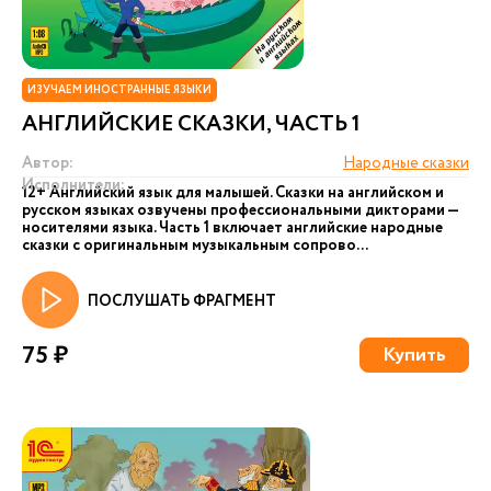
ИЗУЧАЕМ ИНОСТРАННЫЕ ЯЗЫКИ
АНГЛИЙСКИЕ СКАЗКИ, ЧАСТЬ 1
Автор:
Народные сказки
Исполнители:
12+ Английский язык для малышей. Сказки на английском и
русском языках озвучены профессиональными дикторами —
носителями языка. Часть 1 включает английские народные
сказки с оригинальным музыкальным сопрово...
ПОСЛУШАТЬ ФРАГМЕНТ
75 ₽
Купить