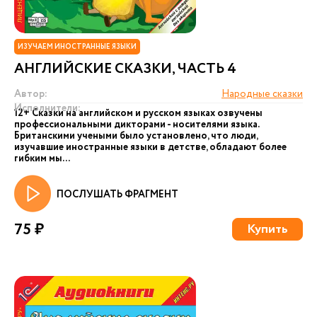
ИЗУЧАЕМ ИНОСТРАННЫЕ ЯЗЫКИ
АНГЛИЙСКИЕ СКАЗКИ, ЧАСТЬ 4
Автор:
Народные сказки
Исполнители:
12+ Сказки на английском и русском языках озвучены
профессиональными дикторами - носителями языка.
Британскими учеными было установлено, что люди,
изучавшие иностранные языки в детстве, обладают более
гибким мы...
ПОСЛУШАТЬ ФРАГМЕНТ
75 ₽
Купить