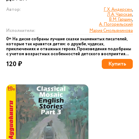
Автор:
Г. Х. Андерсен
,
Л.А. Чарская
,
В.М. Гаршин
,
А. Погорельский
Исполнители:
Мария Смольянинова
0+ На диске собраны лучшие сказки знаменитых писателей,
которые так нравятся детям: о дружбе, чудесах,
приключениях и отважных героях. Произведения подобраны
с учетом возрастных особенностей детского восприятия...
120 ₽
Купить