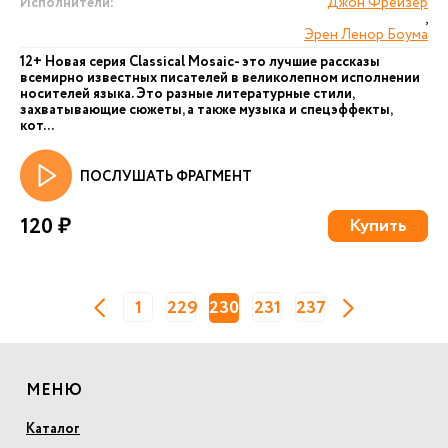
Исполнители:
Джон Фрейзер
,
Эрен Ленор Боума
12+ Новая серия Сlassical Mosaic- это лучшие рассказы
всемирно известных писателей в великолепном исполнении
носителей языка. Это разные литературные стили,
захватывающие сюжеты, а также музыка и спецэффекты,
кот...
ПОСЛУШАТЬ ФРАГМЕНТ
120 ₽
Купить
1
229
230
231
237
МЕНЮ
Каталог