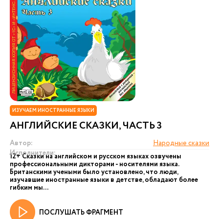
ИЗУЧАЕМ ИНОСТРАННЫЕ ЯЗЫКИ
АНГЛИЙСКИЕ СКАЗКИ, ЧАСТЬ 3
Автор:
Народные сказки
Исполнители:
12+ Сказки на английском и русском языках озвучены
профессиональными дикторами - носителями языка.
Британскими учеными было установлено, что люди,
изучавшие иностранные языки в детстве, обладают более
гибким мы...
ПОСЛУШАТЬ ФРАГМЕНТ