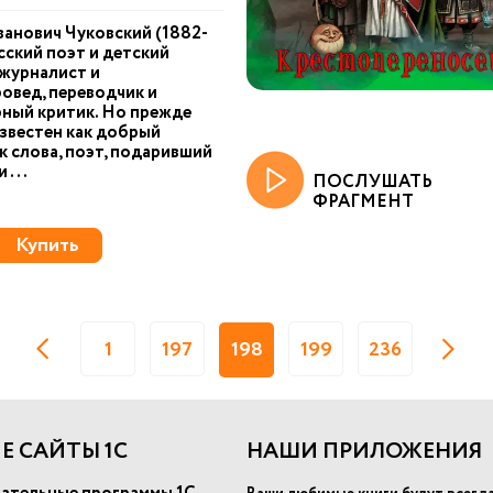
анович Чуковский (1882-
усский поэт и детский
 журналист и
овед, переводчик и
ный критик. Но прежде
известен как добрый
 слова, поэт, подаривший
 ...
ПОСЛУШАТЬ
ФРАГМЕНТ
Купить
1
197
198
199
236
Е САЙТЫ 1С
НАШИ ПРИЛОЖЕНИЯ