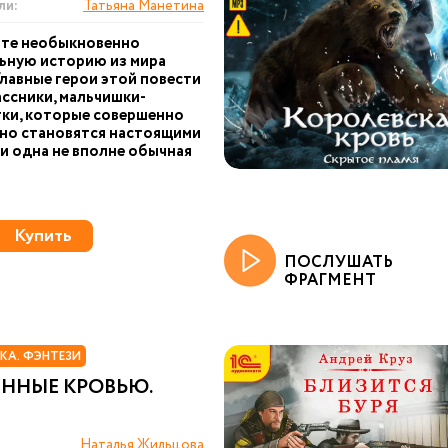
ли:
Татьяна Манетина
те необыкновенно
ьную историю из мира
Главные герои этой повести
ссники, мальчишки-
ки, которые совершенно
но становятся настоящими
 и одна не вполне обычная
Купить
ПОСЛУШАТЬ
ФРАГМЕНТ
КА. ФЭНТЕЗИ
ННЫЕ КРОВЬЮ.
Наталья Жильцова