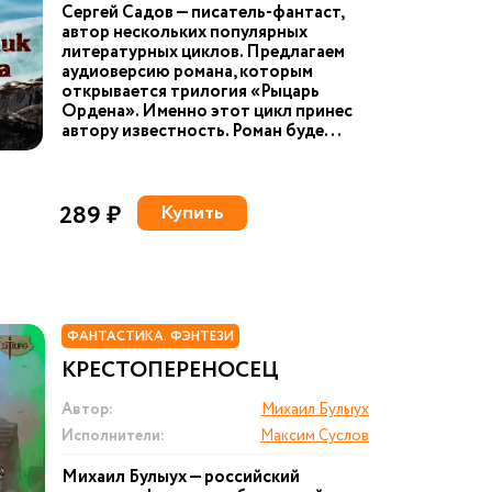
Сергей Садов — писатель-фантаст,
автор нескольких популярных
литературных циклов. Предлагаем
аудиоверсию романа, которым
открывается трилогия «Рыцарь
Ордена». Именно этот цикл принес
автору известность. Роман буде...
289 ₽
Купить
ФАНТАСТИКА. ФЭНТЕЗИ
КРЕСТОПЕРЕНОСЕЦ
Автор:
Михаил Булыух
Исполнители:
Максим Суслов
Михаил Булыух — российский