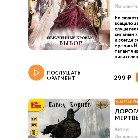
Исполните
Её сюжеты
всецело з
слушателя
сильным х
и всегда 
мужчин. Н
талантлив
писательн
ПОСЛУШАТЬ
299 ₽
ФРАГМЕНТ
ФАНТАСТИ
ДОРОГА
МЕРТВ
Автор:
Исполните