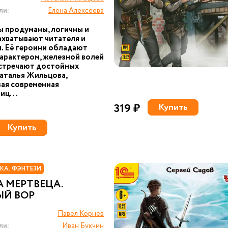
ли:
Елена Алексеева
 продуманы, логичны и
ахватывают читателя и
. Её героини обладают
арактером, железной волей
встречают достойных
аталья Жильцова,
ая современная
иц...
319 ₽
Купить
Купить
КА. ФЭНТЕЗИ
 МЕРТВЕЦА.
ЫЙ ВОР
Павел Корнев
ли:
Иван Букчин