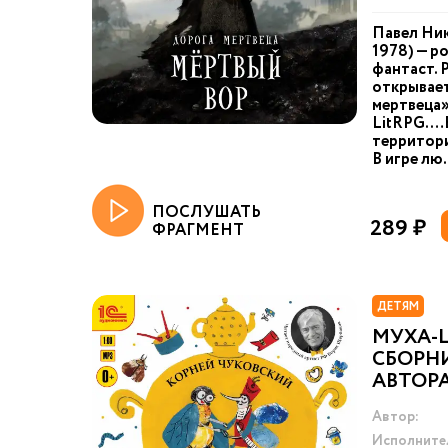
Павел Ник
1978) — р
фантаст. 
открывае
мертвеца»
LitRPG. …
территори
В игре лю.
ПОСЛУШАТЬ
289 ₽
ФРАГМЕНТ
ДЕТЯМ
МУХА-
СБОРН
АВТОР
Автор:
Исполните