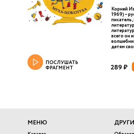
Корней Ив
1969) – р
писатель,
литератур
литератур
всего он 
волшебник
детям свои
ПОСЛУШАТЬ
289 ₽
ФРАГМЕНТ
МЕНЮ
ДРУГИ