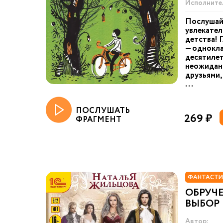
Исполните
Послушай
увлекател
детства! 
— однокла
десятилет
неожидан
друзьями,
...
ПОСЛУШАТЬ
269 ₽
ФРАГМЕНТ
ФАНТАСТИ
ОБРУЧЕ
ВЫБОР
Автор: