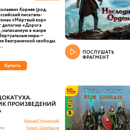
олаевич Корнев (род.
оссийский писатель-
Роман «Мёртвый вор»
т дилогию «Дорога
, написанную в жанре
Виртуальные миры —
я безграничной свободы.
..
ПОСЛУШАТЬ
ФРАГМЕНТ
Купить
ЦОКАТУХА.
ИК ПРОИЗВЕДЕНИЙ
А
Корней Чуковский
ли:
Борис Щербаков