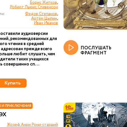
Борис Житков
,
Роберт Льюис Стивенсон
ли:
Федор Степанов
,
Артём Цыпин
,
Иван Иванов
составили аудиоверсии
ний, рекомендованных для
ого чтения в средней
ПОСЛУШАТЬ
 адресован прежде всего
ФРАГМЕНТ
больше любит слушать, чем
одители таких учащихся
ь совершенно сп...
Купить
 И ПРИКЛЮЧЕНИЯ
ЭХ
Жозеф Анри Рони-старший