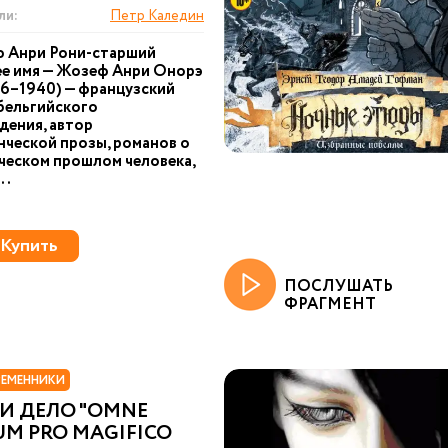
ли:
Петр Каледин
ф Анри Рони-старший
ее имя — Жозеф Анри Онорэ
56–1940) — французский
бельгийского
дения, автор
ческой прозы, романов о
ческом прошлом человека,
..
Купить
ПОСЛУШАТЬ
ФРАГМЕНТ
РЕМЕННИКИ
И ДЕЛО "OMNE
M PRO MAGIFICO