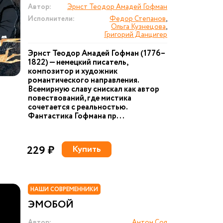
Автор:
Эрнст Теодор Амадей Гофман
Исполнители:
Федор Степанов
,
Ольга Кузнецова
,
Григорий Данцигер
Эрнст Теодор Амадей Гофман (1776–
1822) — немецкий писатель,
композитор и художник
романтического направления.
Всемирную славу снискал как автор
повествований, где мистика
сочетается с реальностью.
Фантастика Гофмана пр...
229 ₽
Купить
НАШИ СОВРЕМЕННИКИ
ЭМОБОЙ
Автор:
Антон Соя