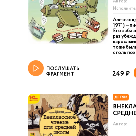
Автор:
Исполните
Александр
1971) — пи
Его забав
раз убежд
взрослыми
тоже были
столь пох
ПОСЛУШАТЬ
249 ₽
ФРАГМЕНТ
ДЕТЯМ
ВНЕКЛА
СРЕДН
Автор: