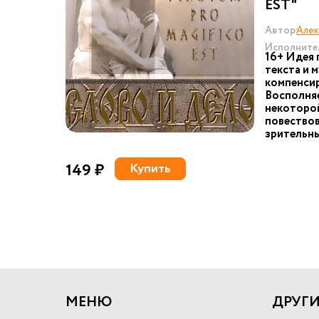
EST"
Автор:
Алек
Исполните
16+ Идея 
текста и 
компенсир
Восполняе
некоторой
повествов
зрительны
149 ₽
Купить
МЕНЮ
ДРУГИ