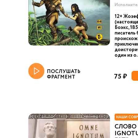
Исполните
12+ Жозе
(настоящ
Боэкс, 18
писатель 
происхож
приключен
доистори
один из о.
ПОСЛУШАТЬ
75 ₽
ФРАГМЕНТ
НАШИ СОВ
СЛОВО 
IGNOTU