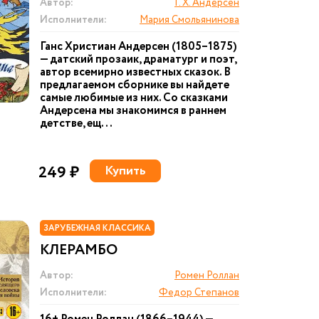
Автор:
Г. Х. Андерсен
Исполнители:
Мария Смольянинова
Ганс Христиан Андерсен (1805–1875)
— датский прозаик, драматург и поэт,
автор всемирно известных сказок. В
предлагаемом сборнике вы найдете
самые любимые из них. Со сказками
Андерсена мы знакомимся в раннем
детстве, ещ...
249 ₽
Купить
ЗАРУБЕЖНАЯ КЛАССИКА
КЛЕРАМБО
Автор:
Ромен Роллан
Исполнители:
Федор Степанов