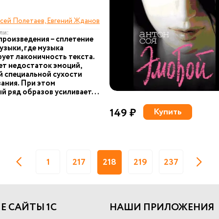
сей Полетаев, Евгений Жданов
ли:
произведения – сплетение
музыки, где музыка
ует лаконичность текста.
т недостаток эмоций,
 специальной сухости
ания. При этом
й ряд образов усиливает...
149 ₽
Купить
1
217
218
219
237
Е САЙТЫ 1С
НАШИ ПРИЛОЖЕНИЯ