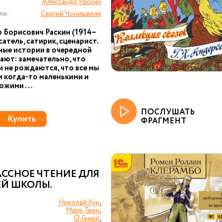
Александр Раскин
ли:
Сергей Чонишвили
 Борисович Раскин (1914–
сатель, сатирик, сценарист.
ные истории в очередной
ают: замечательно, что
 не рождаются, что все мы
 когда-то маленькими и
ожими ...
ПОСЛУШАТЬ
Купить
ФРАГМЕНТ
ССНОЕ ЧТЕНИЕ ДЛЯ
ЕЙ ШКОЛЫ.
Николай Кун
,
Марк Твен
,
О.Генри
,