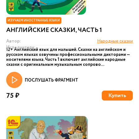
ИЗУЧАЕМ ИНОСТРАННЫЕ ЯЗЫКИ
АНГЛИЙСКИЕ СКАЗКИ, ЧАСТЬ 1
Автор:
Народные сказки
Исполнители:
12+ Английский язык для малышей. Сказки на английском и
русском языках озвучены профессиональными дикторами —
носителями языка. Часть 1 включает английские народные
сказки с оригинальным музыкальным сопрово...
ПОСЛУШАТЬ ФРАГМЕНТ
75 ₽
Купить