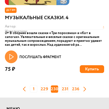
ДЕТЯМ
МУЗЫКАЛЬНЫЕ СКАЗКИ. 4
Автор:
-
Исполнители:
0+ В сборник вошли сказки «Три поросенка» и «Кот в
сапогах». Увлекательные и веселые сказки с оригинальным
музыкальным сопровождением, порадуют и приятно удивят
как детей, так и взрослых. Над аудиокнигой ра...
ПОСЛУШАТЬ ФРАГМЕНТ
75 ₽
Купить
1
229
230
231
236