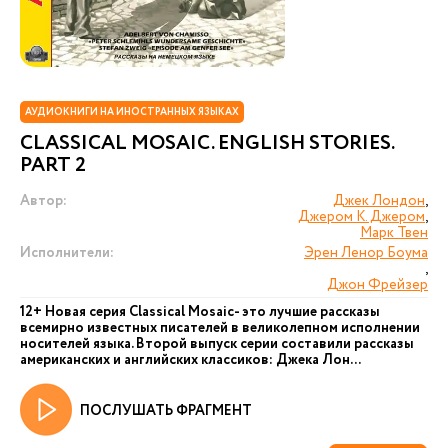
АУДИОКНИГИ НА ИНОСТРАННЫХ ЯЗЫКАХ
CLASSICAL MOSAIC. ENGLISH STORIES.
PART 2
Автор:
Джек Лондон
,
Джером К. Джером
,
Марк Твен
Исполнители:
Эрен Ленор Боума
,
Джон Фрейзер
12+ Новая серия Сlassical Mosaic- это лучшие рассказы
всемирно известных писателей в великолепном исполнении
носителей языка. Второй выпуск серии составили рассказы
американских и английских классиков: Джека Лон...
ПОСЛУШАТЬ ФРАГМЕНТ