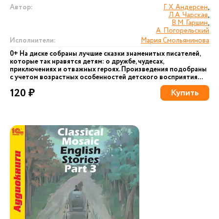
Автор:
Г. Х. Андерсен
,
Л.А. Чарская
,
В.М. Гаршин
,
А. Погорельский
Исполнители:
Мария Смольянинова
0+ На диске собраны лучшие сказки знаменитых писателей,
которые так нравятся детям: о дружбе, чудесах,
приключениях и отважных героях. Произведения подобраны
с учетом возрастных особенностей детского восприятия...
120 ₽
Купить