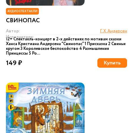
АУДИОСПЕКТАКЛИ
СВИНОПАС
Автор:
Г. Х. Андерсен
Исполнители:
12+ Cпектакль-концерт в 2-х действиях по мотивам сказки
Ханса Кристиана Андерсена “Свинопас” 1 Присказка 2 Свиньи
кругом 3 Королевское беспокойство 4 Размышления
Принцессы 5 Ро...
149 ₽
Купить