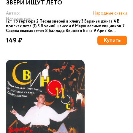
ЗВЕРИ ИЩУТ ЛЕТО
Автор:
Народные сказки
Исполнители:
12+ 1 Увертюра 2 Песня зверей в хлеву 3 Баранья джига 4 В
поисках лета (1) 5 Волчий шансон 6 Марш лесных хищников 7
Сказка сказывается 8 Баллада Вечного Быка 9 Ария Ве...
149 ₽
Купить