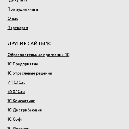
Где купить
Про аудиокниги
О нас
Партнерам
ДРУГИЕ САЙТЫ 1С
Образовательные программы 1С
1С:Предприятие
1С отраслевые решения
ИТС.1С.ru
БУХ.1С.ru
1С:Консалтинг
1С:Дистрибьюция
1С:Софт
1С:Интерес