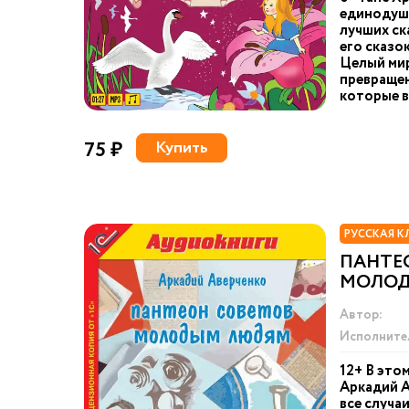
единодушн
лучших ск
его сказо
Целый мир
превращен
которые в
75 ₽
Купить
РУССКАЯ К
ПАНТЕ
МОЛО
Автор:
Исполните
12+ В это
Аркадий А
все случа