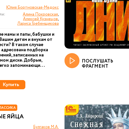
Юлия Бортновская-Медокс
ли:
Алина Покровская
,
Алексей Кузнецов
,
Лариса Гребенщикова
е мамы и папы, бабушки и
Вашим детям и внукам от
ести? В таком случае
 адресована подборка
ений, записанных на
мом диске. Добрые,
ПОСЛУШАТЬ
легко запоминающи...
ФРАГМЕНТ
Купить
ЛАССИКА
ЫЕ ЯЙЦА
Булгаков М.А.