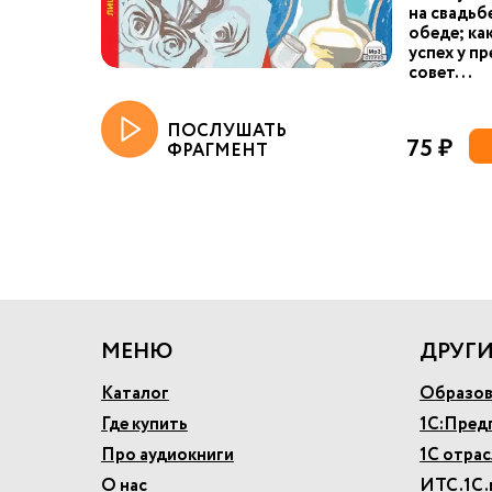
на свадьб
обеде; ка
успех у пр
совет...
ПОСЛУШАТЬ
75 ₽
ФРАГМЕНТ
МЕНЮ
ДРУГИ
Каталог
Образов
Где купить
1С:Пред
Про аудиокниги
1С отра
О нас
ИТС.1С.