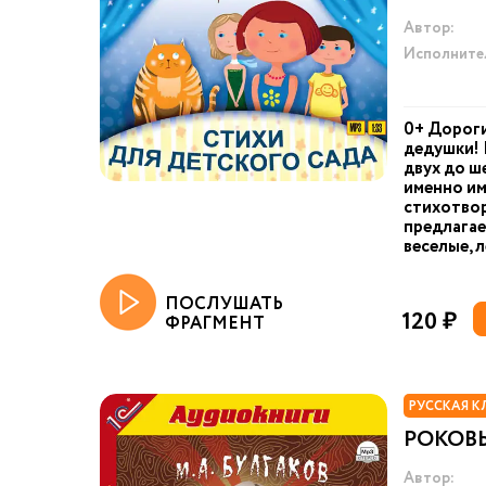
Автор:
Исполните
0+ Дороги
дедушки! 
двух до ш
именно им
стихотвор
предлагае
веселые, 
ПОСЛУШАТЬ
120 ₽
ФРАГМЕНТ
РУССКАЯ К
РОКОВ
Автор: