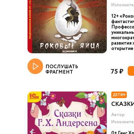
Исполните
12+ «Роко
фантастич
Профессо
уникальны
многократ
развития 
открытие 
ПОСЛУШАТЬ
75 ₽
ФРАГМЕНТ
ДЕТЯМ
СКАЗК
Автор:
Исполните
0+ Ганс Х