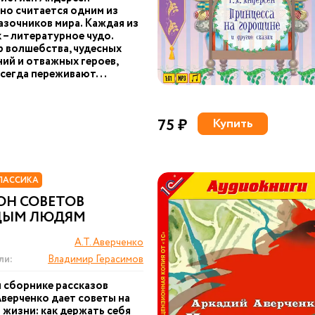
о считается одним из
азочников мира. Каждая из
к – литературное чудо.
 волшебства, чудесных
ий и отважных героев,
сегда переживают...
75 ₽
Купить
ЛАССИКА
ОН СОВЕТОВ
ДЫМ ЛЮДЯМ
А.Т. Аверченко
ли:
Владимир Герасимов
м сборнике рассказов
верченко дает советы на
и жизни: как держать себя