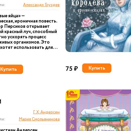
ли:
Александр Груздев
вые яйца» —
еская, ироничная повесть.
р Персиков открывает
й красный луч, способный
но ускорять процесс
живых организмов. Это
хотят использовать для...
75 ₽
Купить
Купить
И
Г. Х. Андерсен
ли:
Мария Смольянинова
ристиан Андерсен