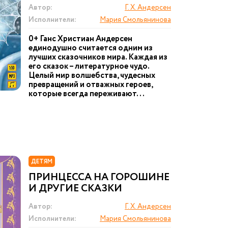
Автор:
Г. Х. Андерсен
Исполнители:
Мария Смольянинова
0+ Ганс Христиан Андерсен
единодушно считается одним из
лучших сказочников мира. Каждая из
его сказок – литературное чудо.
Целый мир волшебства, чудесных
превращений и отважных героев,
которые всегда переживают...
ДЕТЯМ
ПРИНЦЕССА НА ГОРОШИНЕ
И ДРУГИЕ СКАЗКИ
Автор:
Г. Х. Андерсен
Исполнители:
Мария Смольянинова