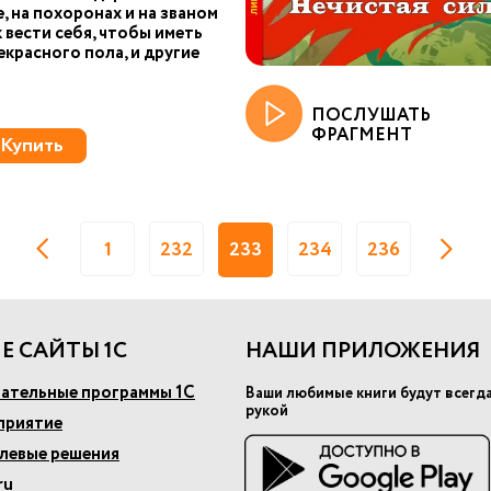
е, на похоронах и на званом
к вести себя, чтобы иметь
екрасного пола, и другие
ПОСЛУШАТЬ
ФРАГМЕНТ
Купить
1
232
233
234
236
Е САЙТЫ 1С
НАШИ ПРИЛОЖЕНИЯ
ательные программы 1С
Ваши любимые книги будут всегд
рукой
приятие
слевые решения
ru