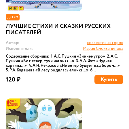
ДЕТЯМ
ЛУЧШИЕ СТИХИ И СКАЗКИ РУССКИХ
ПИСАТЕЛЕЙ
Автор:
коллектив авторов
Исполнители:
Мария Смольянинова
Содержание сборника: 1. А.С. Пушкин «Зимнее утро» 2. А.С.
Пушкин «Вот север, тучи нагоняя…» 3. А.А. Фет «Чудная
картина…» 4. А.Н. Некрасов «Не ветер бушует над бором…»
5. Р.А. Кудашева «В лесу родилась елочка…» 6...
120 ₽
Купить