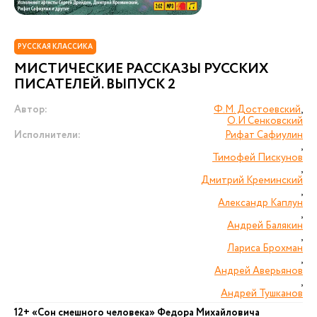
РУССКАЯ КЛАССИКА
МИСТИЧЕСКИЕ РАССКАЗЫ РУССКИХ
ПИСАТЕЛЕЙ. ВЫПУСК 2
Автор:
Ф.М. Достоевский
,
О.И Сенковский
Исполнители:
Рифат Сафиулин
,
Тимофей Пискунов
,
Дмитрий Креминский
,
Александр Каплун
,
Андрей Балякин
,
Лариса Брохман
,
Андрей Аверьянов
,
Андрей Тушканов
12+ «Сон смешного человека» Федора Михайловича