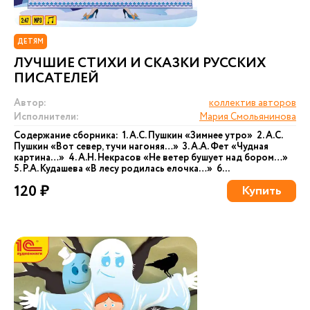
ДЕТЯМ
ЛУЧШИЕ СТИХИ И СКАЗКИ РУССКИХ
ПИСАТЕЛЕЙ
Автор:
коллектив авторов
Исполнители:
Мария Смольянинова
Содержание сборника: 1. А.С. Пушкин «Зимнее утро» 2. А.С.
Пушкин «Вот север, тучи нагоняя…» 3. А.А. Фет «Чудная
картина…» 4. А.Н. Некрасов «Не ветер бушует над бором…»
5. Р.А. Кудашева «В лесу родилась елочка…» 6...
120 ₽
Купить