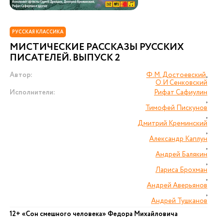
РУССКАЯ КЛАССИКА
МИСТИЧЕСКИЕ РАССКАЗЫ РУССКИХ
ПИСАТЕЛЕЙ. ВЫПУСК 2
Автор:
Ф.М. Достоевский
,
О.И Сенковский
Исполнители:
Рифат Сафиулин
,
Тимофей Пискунов
,
Дмитрий Креминский
,
Александр Каплун
,
Андрей Балякин
,
Лариса Брохман
,
Андрей Аверьянов
,
Андрей Тушканов
12+ «Сон смешного человека» Федора Михайловича