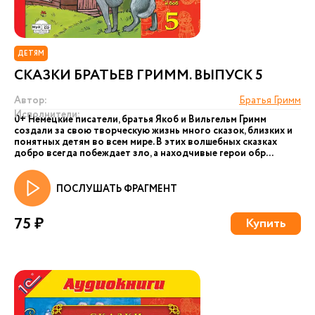
ДЕТЯМ
СКАЗКИ БРАТЬЕВ ГРИММ. ВЫПУСК 5
Автор:
Братья Гримм
Исполнители:
0+ Немецкие писатели, братья Якоб и Вильгельм Гримм
создали за свою творческую жизнь много сказок, близких и
понятных детям во всем мире. В этих волшебных сказках
добро всегда побеждает зло, а находчивые герои обр...
ПОСЛУШАТЬ ФРАГМЕНТ
75 ₽
Купить