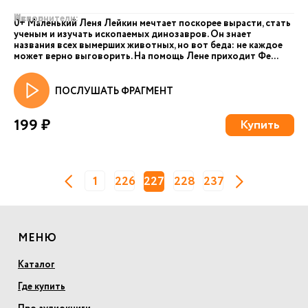
Автор:
Исполнители:
0+ Маленький Леня Лейкин мечтает поскорее вырасти, стать
ученым и изучать ископаемых динозавров. Он знает
названия всех вымерших животных, но вот беда: не каждое
может верно выговорить. На помощь Лене приходит Фе...
ПОСЛУШАТЬ ФРАГМЕНТ
199 ₽
Купить
1
226
227
228
237
МЕНЮ
Каталог
Где купить