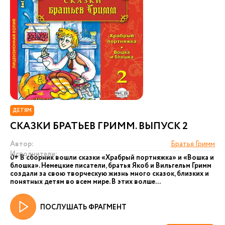
ДЕТЯМ
СКАЗКИ БРАТЬЕВ ГРИММ. ВЫПУСК 2
Автор:
Братья Гримм
Исполнители:
0+ В сборник вошли сказки «Храбрый портняжка» и «Вошка и
блошка». Немецкие писатели, братья Якоб и Вильгельм Гримм
создали за свою творческую жизнь много сказок, близких и
понятных детям во всем мире. В этих волше...
ПОСЛУШАТЬ ФРАГМЕНТ