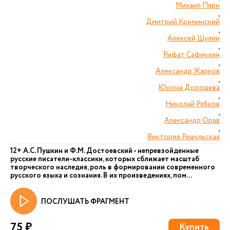
Михаил Пярн
,
Дмитрий Креминский
,
Алексей Шулин
,
Рифат Сафиулин
,
Александр Жарков
,
Юнона Дорошева
,
Николай Рябков
,
Александр Орав
,
Виктория Решульская
12+ А.С. Пушкин и Ф.М. Достоевский - непревзойденные
русские писатели-классики, которых сближает масштаб
творческого наследия, роль в формировании современного
русского языка и сознания. В их произведениях, пом...
ПОСЛУШАТЬ ФРАГМЕНТ
75 ₽
Купить