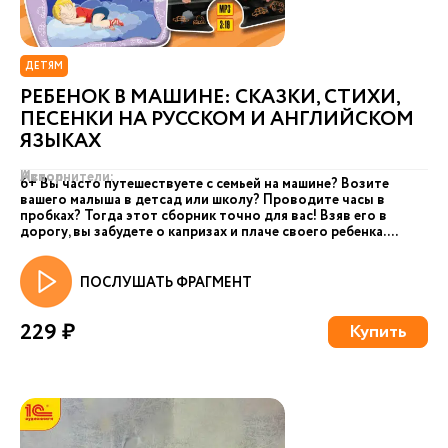
ДЕТЯМ
РЕБЕНОК В МАШИНЕ: СКАЗКИ, СТИХИ,
ПЕСЕНКИ НА РУССКОМ И АНГЛИЙСКОМ
ЯЗЫКАХ
Автор:
Исполнители:
6+ Вы часто путешествуете с семьей на машине? Возите
вашего малыша в детсад или школу? Проводите часы в
пробках? Тогда этот сборник точно для вас! Взяв его в
дорогу, вы забудете о капризах и плаче своего ребенка....
ПОСЛУШАТЬ ФРАГМЕНТ
229 ₽
Купить