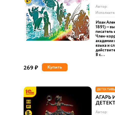
Автор:
Исполните
Иван Алек
1891) — в
писатель 
Член-кор
академии 
языка и с
действите
В с...
269 ₽
Купить
ДЕТЕКТИВЫ
АГАРЬ 
ДЕТЕКТ
Автор: