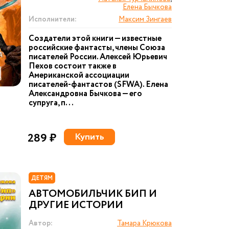
Елена Бычкова
Исполнители:
Максим Зингаев
Создатели этой книги — известные
российские фантасты, члены Союза
писателей России. Алексей Юрьевич
Пехов состоит также в
Американской ассоциации
писателей-фантастов (SFWA). Елена
Александровна Бычкова — его
супруга, п...
289 ₽
Купить
ДЕТЯМ
АВТОМОБИЛЬЧИК БИП И
ДРУГИЕ ИСТОРИИ
Автор:
Тамара Крюкова