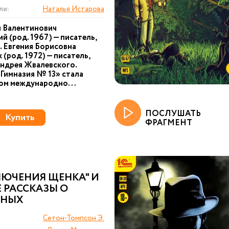
ли:
Наталья Истарова
й Валентинович
й (род. 1967) — писатель,
. Евгения Борисовна
 (род. 1972) — писатель,
ндрея Жвалевского.
Гимназия № 13» стала
ом международно...
ПОСЛУШАТЬ
Купить
ФРАГМЕНТ
ЛЮЧЕНИЯ ЩЕНКА" И
 РАССКАЗЫ О
НЫХ
Сетон-Томпсон Э.