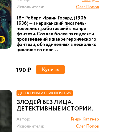
Автор:
Говард Р
Исполнители:
Олег Попов
18+ Роберт Ирвин Говард (1906–
1936) — американский писатель-
новеллист, работавший в жанре
фэнтези. Создал более пятидесяти
произведений в жанре героического
фэнтези, объединенных в несколько
циклов: это пове...
190 ₽
Купить
ДЕТЕКТИВЫ И ПРИКЛЮЧЕНИЯ
ЗЛОДЕЙ БЕЗ ЛИЦА.
ДЕТЕКТИВНЫЕ ИСТОРИИ.
Автор:
Генри Каттнер
Исполнители:
Олег Попов