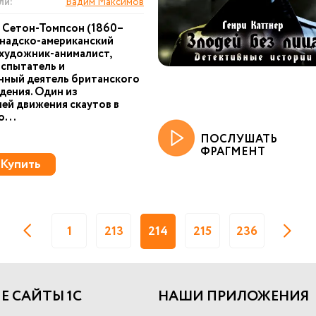
ли:
Вадим Максимов
 Сетон-Томпсон (1860–
анадско-американский
 художник-анималист,
спытатель и
нный деятель британского
дения. Один из
ей движения скаутов в
...
ПОСЛУШАТЬ
ФРАГМЕНТ
Купить
1
213
214
215
236
Е САЙТЫ 1С
НАШИ ПРИЛОЖЕНИЯ