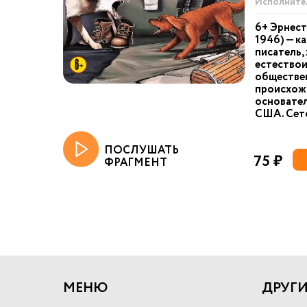
Исполните
6+ Эрнест
1946) — к
писатель,
естествои
обществе
происхож
основател
США. Сето
ПОСЛУШАТЬ
75 ₽
ФРАГМЕНТ
МЕНЮ
ДРУГИ