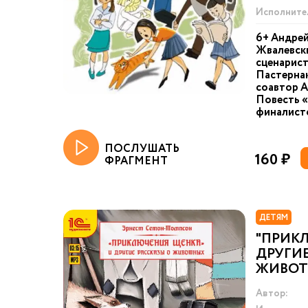
Исполните
6+ Андре
Жвалевски
сценарист
Пастернак
соавтор А
Повесть «
финалист
ПОСЛУШАТЬ
160 ₽
ФРАГМЕНТ
ДЕТЯМ
"ПРИК
ДРУГИЕ
ЖИВОТ
Автор: