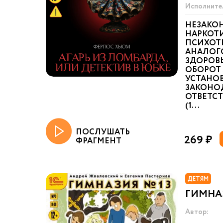
Исполните
НЕЗАКО
НАРКОТИ
ПСИХОТ
АНАЛОГ
ЗДОРОВ
ОБОРОТ 
УСТАНО
ЗАКОНО
ОТВЕТСТ
(1...
ПОСЛУШАТЬ
269 ₽
ФРАГМЕНТ
ДЕТЯМ
ГИМНА
Автор: