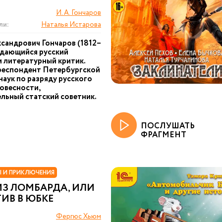
И. А. Гончаров
ли:
Наталья Истарова
сандрович Гончаров (1812–
ыдающийся русский
и литературный критик.
респондент Петербургской
наук по разряду русского
ловесности,
льный статский советник.
ПОСЛУШАТЬ
ФРАГМЕНТ
 И ПРИКЛЮЧЕНИЯ
ИЗ ЛОМБАРДА, ИЛИ
ИВ В ЮБКЕ
Фергюс Хьюм