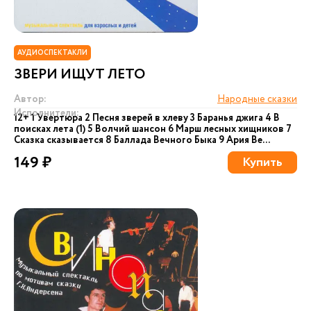
АУДИОСПЕКТАКЛИ
ЗВЕРИ ИЩУТ ЛЕТО
Автор:
Народные сказки
Исполнители:
12+ 1 Увертюра 2 Песня зверей в хлеву 3 Баранья джига 4 В
поисках лета (1) 5 Волчий шансон 6 Марш лесных хищников 7
Сказка сказывается 8 Баллада Вечного Быка 9 Ария Ве...
149 ₽
Купить