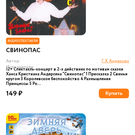
АУДИОСПЕКТАКЛИ
СВИНОПАС
Автор:
Г. Х. Андерсен
Исполнители:
12+ Cпектакль-концерт в 2-х действиях по мотивам сказки
Ханса Кристиана Андерсена “Свинопас” 1 Присказка 2 Свиньи
кругом 3 Королевское беспокойство 4 Размышления
Принцессы 5 Ро...
149 ₽
Купить