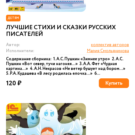
ДЕТЯМ
ЛУЧШИЕ СТИХИ И СКАЗКИ РУССКИХ
ПИСАТЕЛЕЙ
Автор:
коллектив авторов
Исполнители:
Мария Смольянинова
Содержание сборника: 1. А.С. Пушкин «Зимнее утро» 2. А.С.
Пушкин «Вот север, тучи нагоняя…» 3. А.А. Фет «Чудная
картина…» 4. А.Н. Некрасов «Не ветер бушует над бором…»
5. Р.А. Кудашева «В лесу родилась елочка…» 6...
120 ₽
Купить