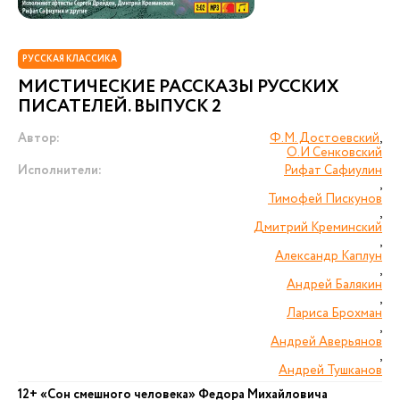
РУССКАЯ КЛАССИКА
МИСТИЧЕСКИЕ РАССКАЗЫ РУССКИХ
ПИСАТЕЛЕЙ. ВЫПУСК 2
Автор:
Ф.М. Достоевский
,
О.И Сенковский
Исполнители:
Рифат Сафиулин
,
Тимофей Пискунов
,
Дмитрий Креминский
,
Александр Каплун
,
Андрей Балякин
,
Лариса Брохман
,
Андрей Аверьянов
,
Андрей Тушканов
12+ «Сон смешного человека» Федора Михайловича