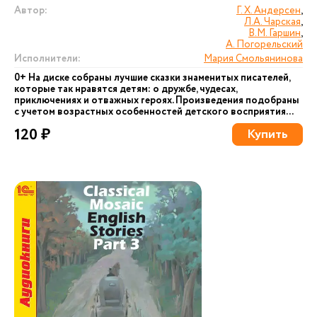
Автор:
Г. Х. Андерсен
,
Л.А. Чарская
,
В.М. Гаршин
,
А. Погорельский
Исполнители:
Мария Смольянинова
0+ На диске собраны лучшие сказки знаменитых писателей,
которые так нравятся детям: о дружбе, чудесах,
приключениях и отважных героях. Произведения подобраны
с учетом возрастных особенностей детского восприятия...
120 ₽
Купить