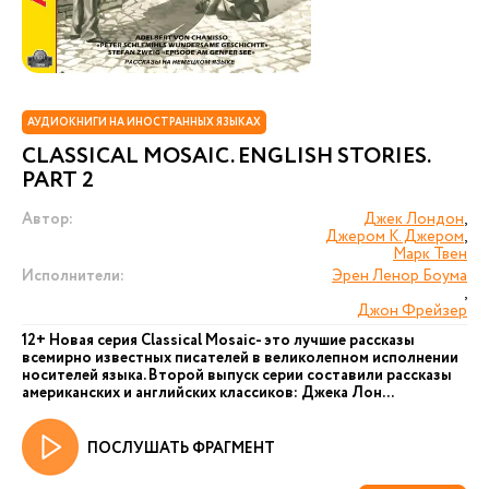
АУДИОКНИГИ НА ИНОСТРАННЫХ ЯЗЫКАХ
CLASSICAL MOSAIC. ENGLISH STORIES.
PART 2
Автор:
Джек Лондон
,
Джером К. Джером
,
Марк Твен
Исполнители:
Эрен Ленор Боума
,
Джон Фрейзер
12+ Новая серия Сlassical Mosaic- это лучшие рассказы
всемирно известных писателей в великолепном исполнении
носителей языка. Второй выпуск серии составили рассказы
американских и английских классиков: Джека Лон...
ПОСЛУШАТЬ ФРАГМЕНТ