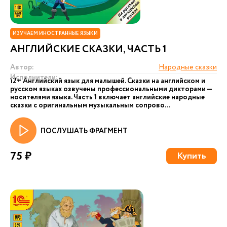
ИЗУЧАЕМ ИНОСТРАННЫЕ ЯЗЫКИ
АНГЛИЙСКИЕ СКАЗКИ, ЧАСТЬ 1
Автор:
Народные сказки
Исполнители:
12+ Английский язык для малышей. Сказки на английском и
русском языках озвучены профессиональными дикторами —
носителями языка. Часть 1 включает английские народные
сказки с оригинальным музыкальным сопрово...
ПОСЛУШАТЬ ФРАГМЕНТ
75 ₽
Купить