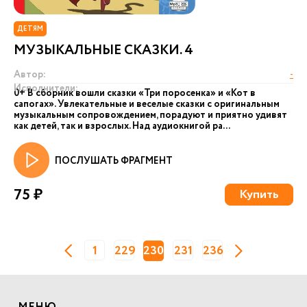
ДЕТЯМ
МУЗЫКАЛЬНЫЕ СКАЗКИ. 4
Автор:
-
Исполнители:
0+ В сборник вошли сказки «Три поросенка» и «Кот в
сапогах». Увлекательные и веселые сказки с оригинальным
музыкальным сопровождением, порадуют и приятно удивят
как детей, так и взрослых. Над аудиокнигой ра...
ПОСЛУШАТЬ ФРАГМЕНТ
75 ₽
Купить
1
229
230
231
236