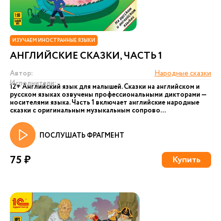
ИЗУЧАЕМ ИНОСТРАННЫЕ ЯЗЫКИ
АНГЛИЙСКИЕ СКАЗКИ, ЧАСТЬ 1
Автор:
Народные сказки
Исполнители:
12+ Английский язык для малышей. Сказки на английском и
русском языках озвучены профессиональными дикторами —
носителями языка. Часть 1 включает английские народные
сказки с оригинальным музыкальным сопрово...
ПОСЛУШАТЬ ФРАГМЕНТ
75 ₽
Купить