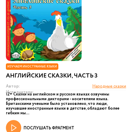
ИЗУЧАЕМ ИНОСТРАННЫЕ ЯЗЫКИ
АНГЛИЙСКИЕ СКАЗКИ, ЧАСТЬ 3
Автор:
Народные сказки
Исполнители:
12+ Сказки на английском и русском языках озвучены
профессиональными дикторами - носителями языка.
Британскими учеными было установлено, что люди,
изучавшие иностранные языки в детстве, обладают более
гибким мы...
ПОСЛУШАТЬ ФРАГМЕНТ