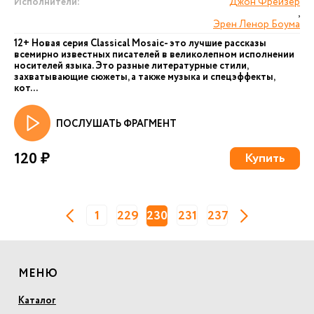
Исполнители:
Джон Фрейзер
,
Эрен Ленор Боума
12+ Новая серия Сlassical Mosaic- это лучшие рассказы
всемирно известных писателей в великолепном исполнении
носителей языка. Это разные литературные стили,
захватывающие сюжеты, а также музыка и спецэффекты,
кот...
ПОСЛУШАТЬ ФРАГМЕНТ
120 ₽
Купить
1
229
230
231
237
МЕНЮ
Каталог