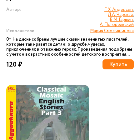
Автор:
Г. Х. Андерсен
,
Л.А. Чарская
,
В.М. Гаршин
,
А. Погорельский
Исполнители:
Мария Смольянинова
0+ На диске собраны лучшие сказки знаменитых писателей,
которые так нравятся детям: о дружбе, чудесах,
приключениях и отважных героях. Произведения подобраны
с учетом возрастных особенностей детского восприятия...
120 ₽
Купить