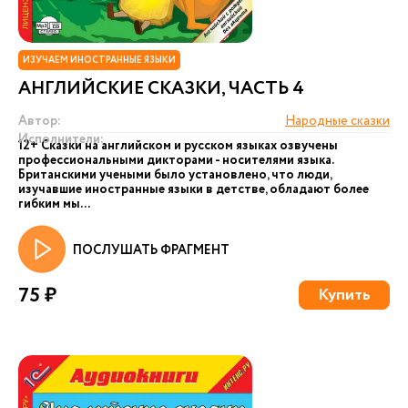
ИЗУЧАЕМ ИНОСТРАННЫЕ ЯЗЫКИ
АНГЛИЙСКИЕ СКАЗКИ, ЧАСТЬ 4
Автор:
Народные сказки
Исполнители:
12+ Сказки на английском и русском языках озвучены
профессиональными дикторами - носителями языка.
Британскими учеными было установлено, что люди,
изучавшие иностранные языки в детстве, обладают более
гибким мы...
ПОСЛУШАТЬ ФРАГМЕНТ
75 ₽
Купить