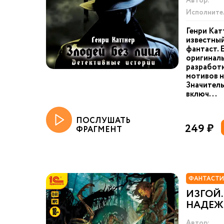
Автор:
Исполните
Генри Кат
известный
фантаст. 
оригинал
разработ
мотивов н
Значитель
включ...
ПОСЛУШАТЬ
249 ₽
ФРАГМЕНТ
ФАНТАСТИ
ИЗГОЙ.
НАДЕ
Автор: