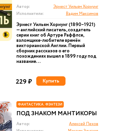
Автор:
Эрнест Уильям Хорнунг
Исполнители:
Вадим Максимов
Эрнест Уильям Хорнунг (1890–1921)
— английский писатель, создатель
серии книг об Артуре Раффлсе,
взломщике-любителе времён
викторианской Англии. Первый
сборник рассказов о его
похождениях вышел в 1899 году под
название...
229 ₽
Купить
ФАНТАСТИКА. ФЭНТЕЗИ
ПОД ЗНАКОМ МАНТИКОРЫ
Автор:
Алексей Пехов