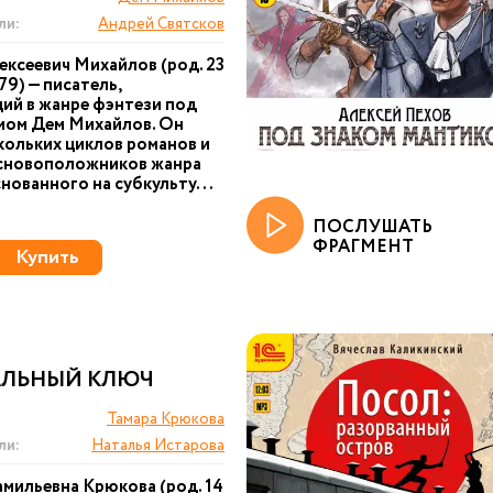
ли:
Андрей Святсков
ексеевич Михайлов (род. 23
79) — писатель,
ий в жанре фэнтези под
мом Дем Михайлов. Он
кольких циклов романов и
основоположников жанра
снованного на субкульту...
ПОСЛУШАТЬ
ФРАГМЕНТ
Купить
АЛЬНЫЙ КЛЮЧ
Тамара Крюкова
ли:
Наталья Истарова
мильевна Крюкова (род. 14