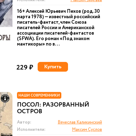
Исполнители:
Максим Зингаев
16+ Алексей Юрьевич Пехов (род. 30
марта 1978) — известный российский
писатель-фантаст, член Союза
писателей России и Американской
ассоциации писателей-фантастов
(SFWA). Его роман «Под знаком
мантикоры» по в...
229 ₽
Купить
НАШИ СОВРЕМЕННИКИ
ПОСОЛ: РАЗОРВАННЫЙ
ОСТРОВ
Автор:
Вячеслав Каликинский
Исполнители:
Максим Суслов