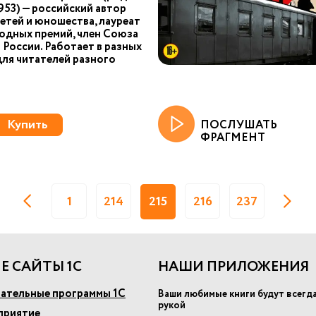
953) — российский автор
детей и юношества, лауреат
одных премий, член Союза
 России. Работает в разных
для читателей разного
Купить
ПОСЛУШАТЬ
ФРАГМЕНТ
1
214
215
216
237
Е САЙТЫ 1С
НАШИ ПРИЛОЖЕНИЯ
ательные программы 1С
Ваши любимые книги будут всегд
рукой
приятие