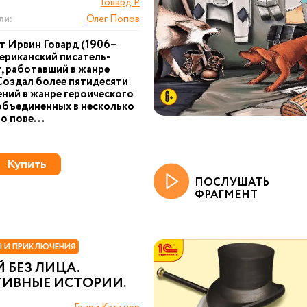
Говард Р
ли:
Олег Попов
т Ирвин Говард (1906–
мериканский писатель-
, работавший в жанре
Создал более пятидесяти
ний в жанре героического
объединенных в несколько
о пове...
Купить
ПОСЛУШАТЬ
ФРАГМЕНТ
 И ПРИКЛЮЧЕНИЯ
 БЕЗ ЛИЦА.
ТИВНЫЕ ИСТОРИИ.