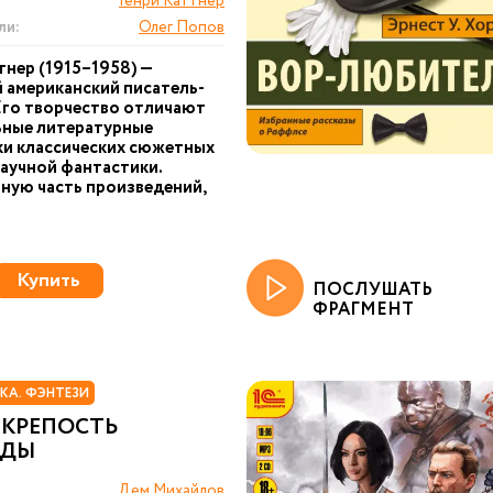
Генри Каттнер
ли:
Олег Попов
тнер (1915–1958) —
 американский писатель-
Его творчество отличают
ьные литературные
ки классических сюжетных
аучной фантастики.
ную часть произведений,
Купить
ПОСЛУШАТЬ
ФРАГМЕНТ
КА. ФЭНТЕЗИ
 КРЕПОСТЬ
ЖДЫ
Дем Михайлов