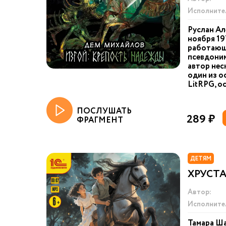
Исполните
Руслан Ал
ноября 19
работающ
псевдони
автор нес
один из 
LitRPG, о
ПОСЛУШАТЬ
289 ₽
ФРАГМЕНТ
ДЕТЯМ
ХРУСТ
Автор:
Исполните
Тамара Ша