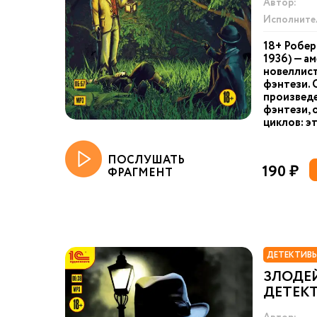
Автор:
Исполните
18+ Робер
1936) — а
новеллист
фэнтези. 
произведе
фэнтези, 
циклов: эт
ПОСЛУШАТЬ
190 ₽
ФРАГМЕНТ
ДЕТЕКТИВЫ
ЗЛОДЕЙ
ДЕТЕК