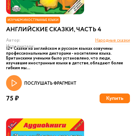
ИЗУЧАЕМ ИНОСТРАННЫЕ ЯЗЫКИ
АНГЛИЙСКИЕ СКАЗКИ, ЧАСТЬ 4
Автор:
Народные сказки
Исполнители:
12+ Сказки на английском и русском языках озвучены
профессиональными дикторами - носителями языка.
Британскими учеными было установлено, что люди,
изучавшие иностранные языки в детстве, обладают более
гибким мы...
ПОСЛУШАТЬ ФРАГМЕНТ
75 ₽
Купить