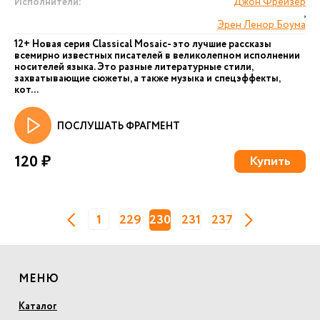
Исполнители:
Джон Фрейзер
,
Эрен Ленор Боума
12+ Новая серия Сlassical Mosaic- это лучшие рассказы
всемирно известных писателей в великолепном исполнении
носителей языка. Это разные литературные стили,
захватывающие сюжеты, а также музыка и спецэффекты,
кот...
ПОСЛУШАТЬ ФРАГМЕНТ
120 ₽
Купить
1
229
230
231
237
МЕНЮ
Каталог