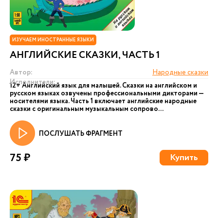
ИЗУЧАЕМ ИНОСТРАННЫЕ ЯЗЫКИ
АНГЛИЙСКИЕ СКАЗКИ, ЧАСТЬ 1
Автор:
Народные сказки
Исполнители:
12+ Английский язык для малышей. Сказки на английском и
русском языках озвучены профессиональными дикторами —
носителями языка. Часть 1 включает английские народные
сказки с оригинальным музыкальным сопрово...
ПОСЛУШАТЬ ФРАГМЕНТ
75 ₽
Купить