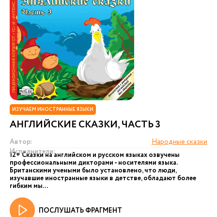
ИЗУЧАЕМ ИНОСТРАННЫЕ ЯЗЫКИ
АНГЛИЙСКИЕ СКАЗКИ, ЧАСТЬ 3
Автор:
Народные сказки
Исполнители:
12+ Сказки на английском и русском языках озвучены
профессиональными дикторами - носителями языка.
Британскими учеными было установлено, что люди,
изучавшие иностранные языки в детстве, обладают более
гибким мы...
ПОСЛУШАТЬ ФРАГМЕНТ