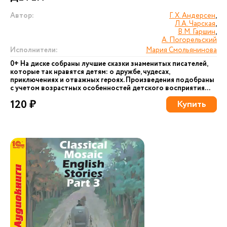
Автор:
Г. Х. Андерсен
,
Л.А. Чарская
,
В.М. Гаршин
,
А. Погорельский
Исполнители:
Мария Смольянинова
0+ На диске собраны лучшие сказки знаменитых писателей,
которые так нравятся детям: о дружбе, чудесах,
приключениях и отважных героях. Произведения подобраны
с учетом возрастных особенностей детского восприятия...
120 ₽
Купить