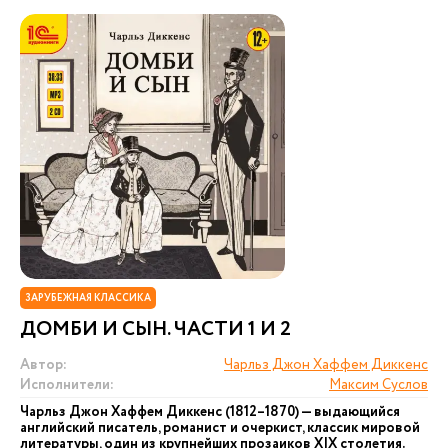
ЗАРУБЕЖНАЯ КЛАССИКА
ДОМБИ И СЫН. ЧАСТИ 1 И 2
Автор:
Чарльз Джон Хаффем Диккенс
Исполнители:
Максим Суслов
Чарльз Джон Хаффем Диккенс (1812–1870) — выдающийся
английский писатель, романист и очеркист, классик мировой
литературы, один из крупнейших прозаиков XIX столетия.