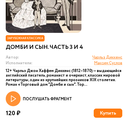
ЗАРУБЕЖНАЯ КЛАССИКА
ДОМБИ И СЫН. ЧАСТЬ 3 И 4
Автор:
Чарльз Диккенс
Исполнители:
Максим Суслов
12+ Чарльз Джон Хаффем Диккенс (1812–1870) — выдающийся
английский писатель, романист и очеркист, классик мировой
литературы, один из крупнейших прозаиков XIX столетия.
Роман «Торговый дом "Домби и сын". Тор...
ПОСЛУШАТЬ ФРАГМЕНТ
120 ₽
Купить