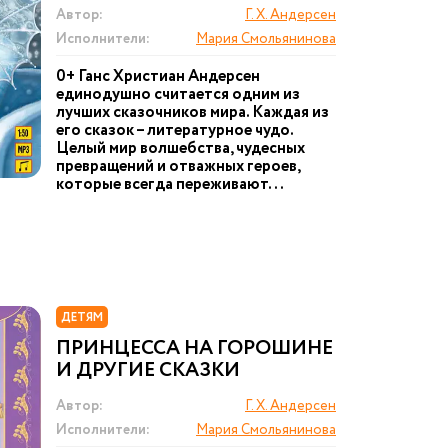
Автор:
Г. Х. Андерсен
Исполнители:
Мария Смольянинова
0+ Ганс Христиан Андерсен
единодушно считается одним из
лучших сказочников мира. Каждая из
его сказок – литературное чудо.
Целый мир волшебства, чудесных
превращений и отважных героев,
которые всегда переживают...
ДЕТЯМ
ПРИНЦЕССА НА ГОРОШИНЕ
И ДРУГИЕ СКАЗКИ
Автор:
Г. Х. Андерсен
Исполнители:
Мария Смольянинова