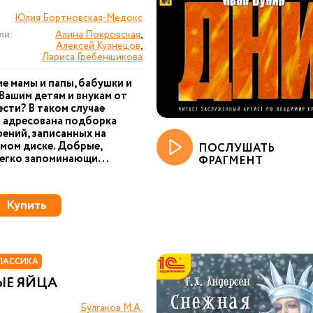
Юлия Бортновская-Медокс
ли:
Алина Покровская
,
Алексей Кузнецов
,
Лариса Гребенщикова
е мамы и папы, бабушки и
Вашим детям и внукам от
ести? В таком случае
 адресована подборка
ений, записанных на
мом диске. Добрые,
ПОСЛУШАТЬ
легко запоминающи...
ФРАГМЕНТ
Купить
ЛАССИКА
ЫЕ ЯЙЦА
Булгаков М.А.