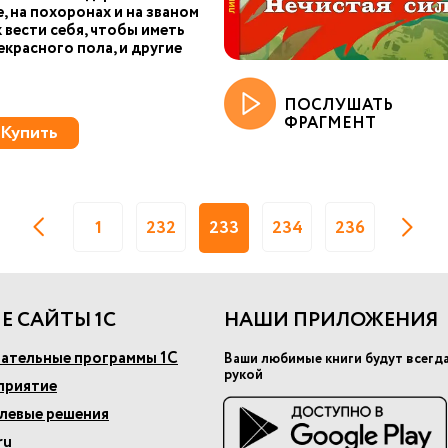
е, на похоронах и на званом
к вести себя, чтобы иметь
екрасного пола, и другие
ПОСЛУШАТЬ
ФРАГМЕНТ
Купить
1
232
233
234
236
Е САЙТЫ 1С
НАШИ ПРИЛОЖЕНИЯ
ательные программы 1С
Ваши любимые книги будут всегд
рукой
приятие
слевые решения
ru