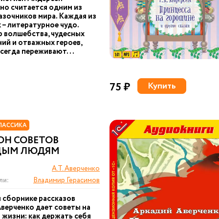
о считается одним из
азочников мира. Каждая из
к – литературное чудо.
 волшебства, чудесных
ий и отважных героев,
сегда переживают...
75 ₽
Купить
ЛАССИКА
ОН СОВЕТОВ
ДЫМ ЛЮДЯМ
А.Т. Аверченко
ли:
Владимир Герасимов
м сборнике рассказов
верченко дает советы на
и жизни: как держать себя