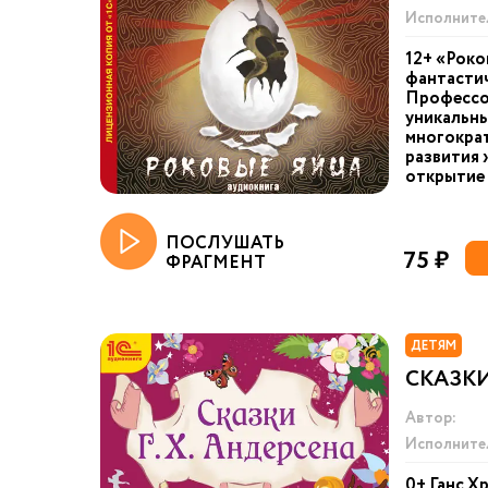
Исполните
12+ «Роко
фантастич
Профессо
уникальны
многократ
развития 
открытие 
ПОСЛУШАТЬ
75 ₽
ФРАГМЕНТ
ДЕТЯМ
СКАЗК
Автор:
Исполните
0+ Ганс Х