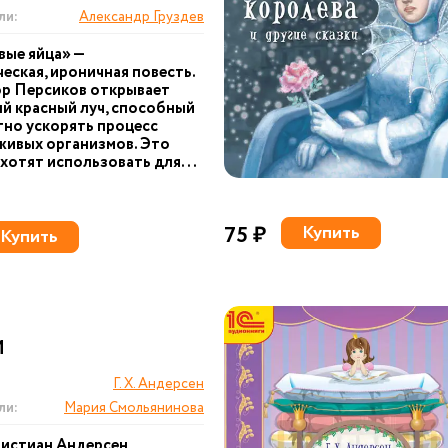
ли:
Александр Груздев
вые яйца» —
еская, ироничная повесть.
р Персиков открывает
й красный луч, способный
но ускорять процесс
живых организмов. Это
хотят использовать для...
75 ₽
Купить
Купить
И
Г. Х. Андерсен
ли:
Мария Смольянинова
ристиан Андерсен