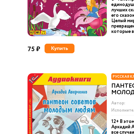
единодушн
лучших ск
его сказо
Целый мир
превращен
которые в
75 ₽
Купить
РУССКАЯ К
ПАНТЕ
МОЛО
Автор:
Исполните
12+ В это
Аркадий А
все случа