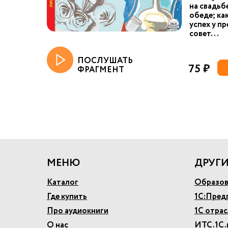
на свадьб
обеде; ка
успех у пр
совет...
ПОСЛУШАТЬ
75 ₽
ФРАГМЕНТ
МЕНЮ
ДРУГИ
Каталог
Образов
Где купить
1С:Пред
Про аудиокниги
1С отра
О нас
ИТС.1С.