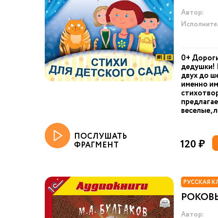
Автор:
Исполните
0+ Дороги
дедушки! 
двух до ш
именно им
стихотвор
предлагае
веселые, 
ПОСЛУШАТЬ
120 ₽
ФРАГМЕНТ
РУССКАЯ К
РОКОВ
Автор: