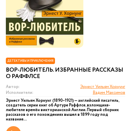
ДЕТЕКТИВЫ И ПРИКЛЮЧЕНИЯ
ВОР-ЛЮБИТЕЛЬ. ИЗБРАННЫЕ РАССКАЗЫ
О РАФФЛСЕ
Автор:
Эрнест Уильям Хорнунг
Исполнители:
Вадим Максимов
Эрнест Уильям Хорнунг (1890–1921) — английский писатель,
создатель серии книг об Артуре Раффлсе, взломщике-
любителе времён викторианской Англии. Первый сборник
рассказов о его похождениях вышел в 1899 году под
название...