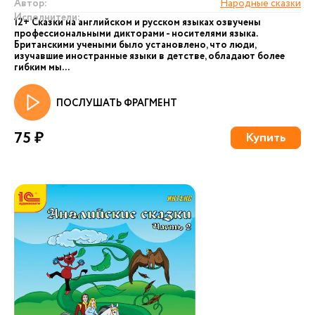
Автор:
Народные сказки
Исполнители:
12+ Сказки на английском и русском языках озвучены
профессиональными дикторами - носителями языка.
Британскими учеными было установлено, что люди,
изучавшие иностранные языки в детстве, обладают более
гибким мы...
ПОСЛУШАТЬ ФРАГМЕНТ
75 ₽
Купить