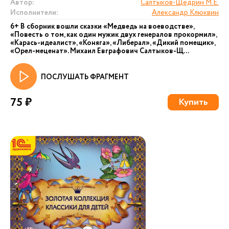
Автор:
Салтыков-Щедрин М.Е.
Исполнители:
Александр Клюквин
6+ В сборник вошли сказки «Медведь на воеводстве»,
«Повесть о том, как один мужик двух генералов прокормил»,
«Карась-идеалист», «Коняга», «Либерал», «Дикий помещик»,
«Орел-меценат». Михаил Евграфович Салтыков-Щ...
ПОСЛУШАТЬ ФРАГМЕНТ
75 ₽
Купить