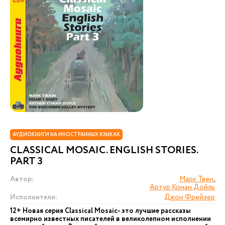
АУДИОКНИГИ НА ИНОСТРАННЫХ ЯЗЫКАХ
CLASSICAL MOSAIC. ENGLISH STORIES.
PART 3
Автор:
Марк Твен
,
Артур Конан Дойль
Исполнители:
Джон Фрейзер
12+ Новая серия Сlassical Mosaic- это лучшие рассказы
всемирно известных писателей в великолепном исполнении