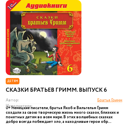
ДЕТЯМ
СКАЗКИ БРАТЬЕВ ГРИММ. ВЫПУСК 6
Автор:
Братья Гримм
Исполнители:
0+ Немецкие писатели, братья Якоб и Вильгельм Гримм
создали за свою творческую жизнь много сказок, близких и
понятных детям во всем мире. В этих волшебных сказках
добро всегда побеждает зло, а находчивые герои обр...