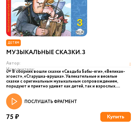
ДЕТЯМ
МУЗЫКАЛЬНЫЕ СКАЗКИ. 3
Автор:
-
Исполнители:
0+ В сборник вошли сказки «Свадьба Бабы-яги», «Великан-
эгоист», «Старушка-врушка». Увлекательные и веселые
сказки с оригинальным музыкальным сопровождением,
порадуют и приятно удивят как детей, так и взрослых. ...
ПОСЛУШАТЬ ФРАГМЕНТ
75 ₽
Купить