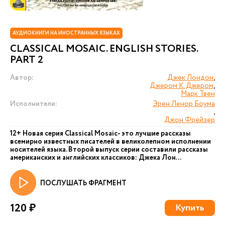
АУДИОКНИГИ НА ИНОСТРАННЫХ ЯЗЫКАХ
CLASSICAL MOSAIC. ENGLISH STORIES.
PART 2
Автор:
Джек Лондон
,
Джером К. Джером
,
Марк Твен
Исполнители:
Эрен Ленор Боума
,
Джон Фрейзер
12+ Новая серия Сlassical Mosaic- это лучшие рассказы
всемирно известных писателей в великолепном исполнении
носителей языка. Второй выпуск серии составили рассказы
американских и английских классиков: Джека Лон...
ПОСЛУШАТЬ ФРАГМЕНТ
120 ₽
Купить