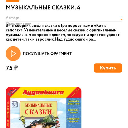
МУЗЫКАЛЬНЫЕ СКАЗКИ. 4
Автор:
-
Исполнители:
0+ В сборник вошли сказки «Три поросенка» и «Кот в
сапогах». Увлекательные и веселые сказки с оригинальным
музыкальным сопровождением, порадуют и приятно удивят
как детей, так и взрослых. Над аудиокнигой ра...
ПОСЛУШАТЬ ФРАГМЕНТ
75 ₽
Купить