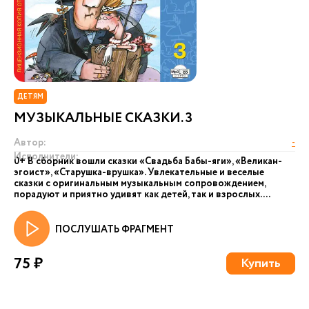
ДЕТЯМ
МУЗЫКАЛЬНЫЕ СКАЗКИ. 3
Автор:
-
Исполнители:
0+ В сборник вошли сказки «Свадьба Бабы-яги», «Великан-
эгоист», «Старушка-врушка». Увлекательные и веселые
сказки с оригинальным музыкальным сопровождением,
порадуют и приятно удивят как детей, так и взрослых. ...
ПОСЛУШАТЬ ФРАГМЕНТ
75 ₽
Купить