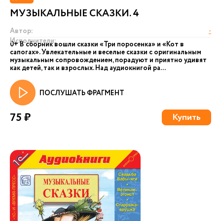
МУЗЫКАЛЬНЫЕ СКАЗКИ. 4
Автор:
-
Исполнители:
0+ В сборник вошли сказки «Три поросенка» и «Кот в
сапогах». Увлекательные и веселые сказки с оригинальным
музыкальным сопровождением, порадуют и приятно удивят
как детей, так и взрослых. Над аудиокнигой ра...
ПОСЛУШАТЬ ФРАГМЕНТ
75 ₽
Купить