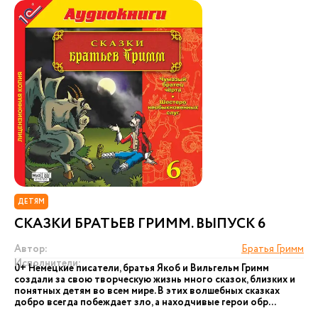
ДЕТЯМ
СКАЗКИ БРАТЬЕВ ГРИММ. ВЫПУСК 6
Автор:
Братья Гримм
Исполнители:
0+ Немецкие писатели, братья Якоб и Вильгельм Гримм
создали за свою творческую жизнь много сказок, близких и
понятных детям во всем мире. В этих волшебных сказках
добро всегда побеждает зло, а находчивые герои обр...