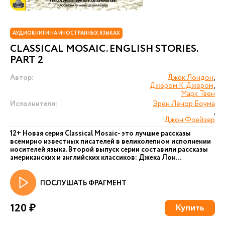
АУДИОКНИГИ НА ИНОСТРАННЫХ ЯЗЫКАХ
CLASSICAL MOSAIC. ENGLISH STORIES.
PART 2
Автор:
Джек Лондон
,
Джером К. Джером
,
Марк Твен
Исполнители:
Эрен Ленор Боума
,
Джон Фрейзер
12+ Новая серия Сlassical Mosaic- это лучшие рассказы
всемирно известных писателей в великолепном исполнении
носителей языка. Второй выпуск серии составили рассказы
американских и английских классиков: Джека Лон...
ПОСЛУШАТЬ ФРАГМЕНТ
120 ₽
Купить