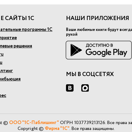
Е САЙТЫ 1С
НАШИ ПРИЛОЖЕНИЯ
ательные программы 1С
Ваши любимые книги будут всегд
рукой
приятие
слевые решения
ru
u
алтинг
МЫ В СОЦСЕТЯХ
рибьюция
рес
ht ©
ООО "1С-Паблишинг"
ОГРН 1037739213126. Все права з
Copyright ©
Фирма "1С"
. Все права защищены.