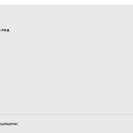
а под
ащищены.