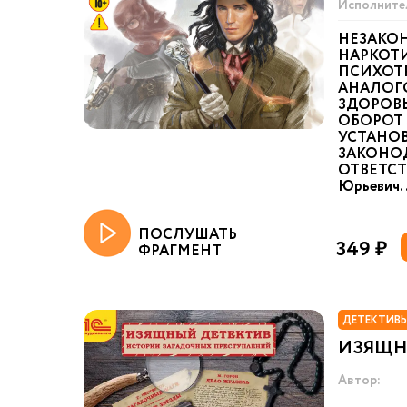
Исполните
НЕЗАКО
НАРКОТИ
ПСИХОТ
АНАЛОГ
ЗДОРОВ
ОБОРОТ 
УСТАНО
ЗАКОНО
ОТВЕТСТ
Юрьевич..
ПОСЛУШАТЬ
349 ₽
ФРАГМЕНТ
ДЕТЕКТИВЫ
ИЗЯЩН
Автор: