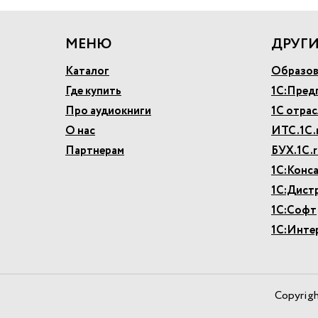
МЕНЮ
ДРУГИ
Каталог
Образов
Где купить
1С:Пред
Про аудиокниги
1С отра
О нас
ИТС.1С.
Партнерам
БУХ.1С.r
1С:Конс
1С:Дист
1С:Софт
1С:Инте
Copyrig