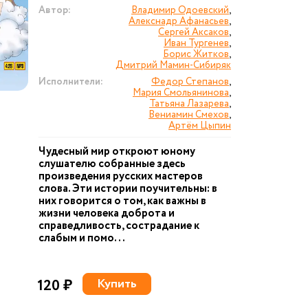
Автор:
Владимир Одоевский
,
Алекснадр Афанасьев
,
Сергей Аксаков
,
Иван Тургенев
,
Борис Житков
,
Дмитрий Мамин-Сибиряк
Исполнители:
Федор Степанов
,
Мария Смольянинова
,
Татьяна Лазарева
,
Вениамин Смехов
,
Артём Цыпин
Чудесный мир откроют юному
слушателю собранные здесь
произведения русских мастеров
слова. Эти истории поучительны: в
них говорится о том, как важны в
жизни человека доброта и
справедливость, сострадание к
слабым и помо...
120 ₽
Купить