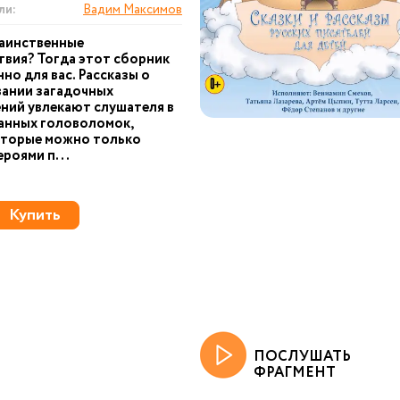
ли:
Вадим Максимов
аинственные
вия? Тогда этот сборник
но для вас. Рассказы о
вании загадочных
ний увлекают слушателя в
анных головоломок,
оторые можно только
ероями п...
Купить
ПОСЛУШАТЬ
ФРАГМЕНТ