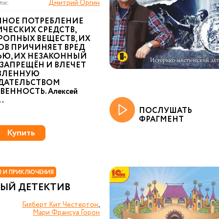
ли:
Дмитрий Оргин
ННОЕ ПОТРЕБЛЕНИЕ
ЧЕСКИХ СРЕДСТВ,
РОПНЫХ ВЕЩЕСТВ, ИХ
ОВ ПРИЧИНЯЕТ ВРЕД
ЬЮ, ИХ НЕЗАКОННЫЙ
ЗАПРЕЩЁН И ВЛЕЧЕТ
ВЛЕННУЮ
ДАТЕЛЬСТВОМ
ВЕННОСТЬ. Алексей
.
ПОСЛУШАТЬ
ФРАГМЕНТ
Купить
 И ПРИКЛЮЧЕНИЯ
ЫЙ ДЕТЕКТИВ
Гилберт Кит Честертон
,
Мари Франсуа Горон