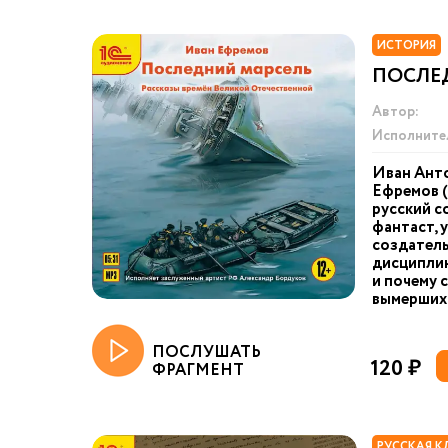
ИСТОРИЯ
ПОСЛЕ
Автор:
Исполните
Иван Ант
Ефремов 
русский с
фантаст, 
создател
дисциплин
и почему 
вымерших 
ПОСЛУШАТЬ
120 ₽
ФРАГМЕНТ
РУССКАЯ К