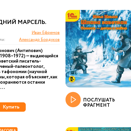
ДНИЙ МАРСЕЛЬ.
Иван Ефремов
ли:
Александр Бордуков
онович (Антипович)
(1908–1972) — выдающийся
оветский писатель-
ученый-палеонтолог,
ь тафономии (научной
ы, которая объясняет, как
сохраняются останки
...
ПОСЛУШАТЬ
ФРАГМЕНТ
Купить
ЛАССИКА