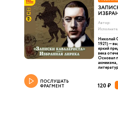
ЗАПИС
ИЗБРА
Автор:
Исполните
Николай С
1921) — в
яркий пре
века отеч
Основал 
акмеизма,
литератур
ПОСЛУШАТЬ
120 ₽
ФРАГМЕНТ