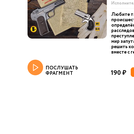
Исполните
Любите т
происшест
определён
расследо
преступле
мир запут
решить к
вместе с г
ПОСЛУШАТЬ
190 ₽
ФРАГМЕНТ