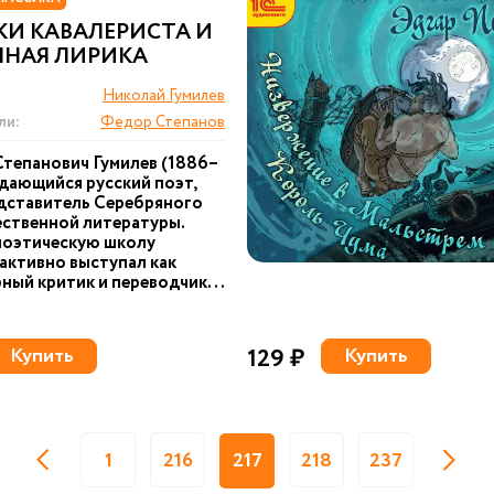
КИ КАВАЛЕРИСТА И
ННАЯ ЛИРИКА
Николай Гумилев
ли:
Федор Степанов
тепанович Гумилев (1886–
ыдающийся русский поэт,
дставитель Серебряного
ественной литературы.
поэтическую школу
 активно выступал как
ный критик и переводчик...
Купить
129 ₽
Купить
1
216
217
218
237