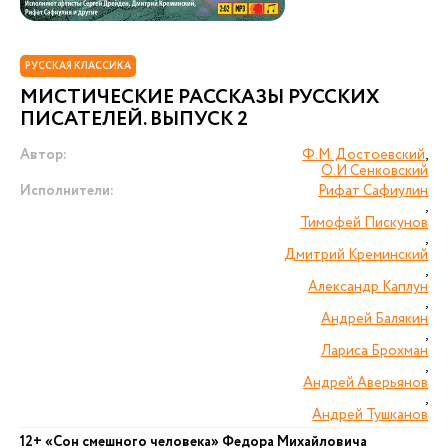
РУССКАЯ КЛАССИКА
МИСТИЧЕСКИЕ РАССКАЗЫ РУССКИХ
ПИСАТЕЛЕЙ. ВЫПУСК 2
Автор:
Ф.М. Достоевский
,
О.И Сенковский
Исполнители:
Рифат Сафиулин
,
Тимофей Пискунов
,
Дмитрий Креминский
,
Александр Каплун
,
Андрей Балякин
,
Лариса Брохман
,
Андрей Аверьянов
,
Андрей Тушканов
12+ «Сон смешного человека» Федора Михайловича