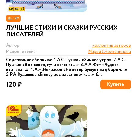
ДЕТЯМ
ЛУЧШИЕ СТИХИ И СКАЗКИ РУССКИХ
ПИСАТЕЛЕЙ
Автор:
коллектив авторов
Исполнители:
Мария Смольянинова
Содержание сборника: 1. А.С. Пушкин «Зимнее утро» 2. А.С.
Пушкин «Вот север, тучи нагоняя…» 3. А.А. Фет «Чудная
картина…» 4. А.Н. Некрасов «Не ветер бушует над бором…»
5. Р.А. Кудашева «В лесу родилась елочка…» 6...
120 ₽
Купить