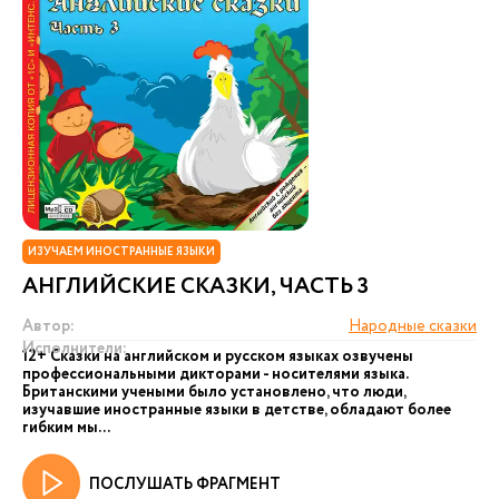
ИЗУЧАЕМ ИНОСТРАННЫЕ ЯЗЫКИ
АНГЛИЙСКИЕ СКАЗКИ, ЧАСТЬ 3
Автор:
Народные сказки
Исполнители:
12+ Сказки на английском и русском языках озвучены
профессиональными дикторами - носителями языка.
Британскими учеными было установлено, что люди,
изучавшие иностранные языки в детстве, обладают более
гибким мы...
ПОСЛУШАТЬ ФРАГМЕНТ