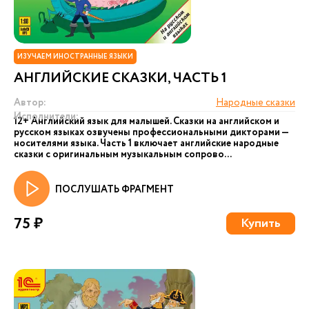
ИЗУЧАЕМ ИНОСТРАННЫЕ ЯЗЫКИ
АНГЛИЙСКИЕ СКАЗКИ, ЧАСТЬ 1
Автор:
Народные сказки
Исполнители:
12+ Английский язык для малышей. Сказки на английском и
русском языках озвучены профессиональными дикторами —
носителями языка. Часть 1 включает английские народные
сказки с оригинальным музыкальным сопрово...
ПОСЛУШАТЬ ФРАГМЕНТ
75 ₽
Купить