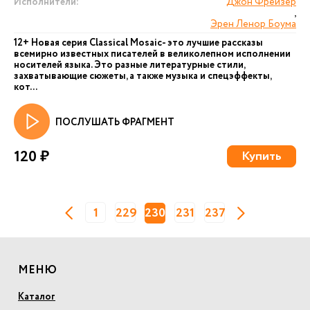
Исполнители:
Джон Фрейзер
,
Эрен Ленор Боума
12+ Новая серия Сlassical Mosaic- это лучшие рассказы
всемирно известных писателей в великолепном исполнении
носителей языка. Это разные литературные стили,
захватывающие сюжеты, а также музыка и спецэффекты,
кот...
ПОСЛУШАТЬ ФРАГМЕНТ
120 ₽
Купить
1
229
230
231
237
МЕНЮ
Каталог