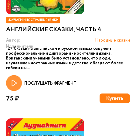
ИЗУЧАЕМ ИНОСТРАННЫЕ ЯЗЫКИ
АНГЛИЙСКИЕ СКАЗКИ, ЧАСТЬ 4
Автор:
Народные сказки
Исполнители:
12+ Сказки на английском и русском языках озвучены
профессиональными дикторами - носителями языка.
Британскими учеными было установлено, что люди,
изучавшие иностранные языки в детстве, обладают более
гибким мы...
ПОСЛУШАТЬ ФРАГМЕНТ
75 ₽
Купить