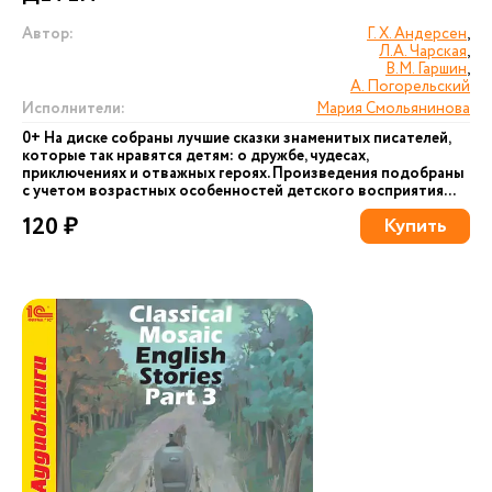
Автор:
Г. Х. Андерсен
,
Л.А. Чарская
,
В.М. Гаршин
,
А. Погорельский
Исполнители:
Мария Смольянинова
0+ На диске собраны лучшие сказки знаменитых писателей,
которые так нравятся детям: о дружбе, чудесах,
приключениях и отважных героях. Произведения подобраны
с учетом возрастных особенностей детского восприятия...
120 ₽
Купить